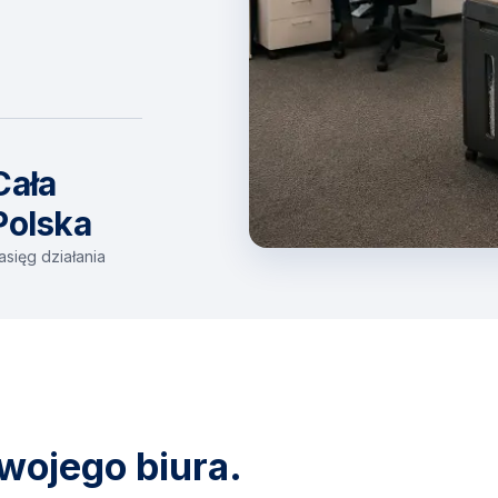
Cała
Polska
asięg działania
wojego biura.