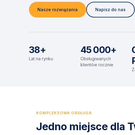
Nasze rozwiązania
Napisz do nas
38+
45 000+
Lat na rynku
Obsługiwanych
klientów rocznie
Z
KOMPLEKSOWA OBSŁUGA
Jedno miejsce dla T