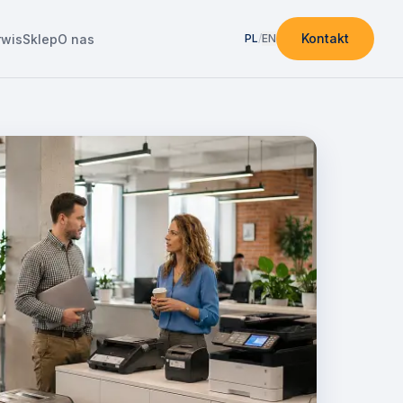
Kontakt
rwis
Sklep
O nas
PL
/
EN