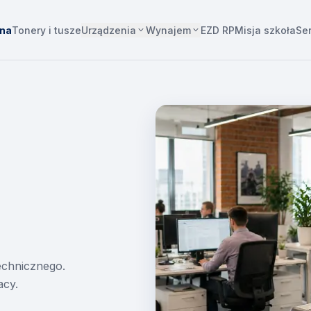
Urządzenia
Wynajem
wna
Tonery i tusze
EZD RP
Misja szkoła
Se
technicznego.
acy.