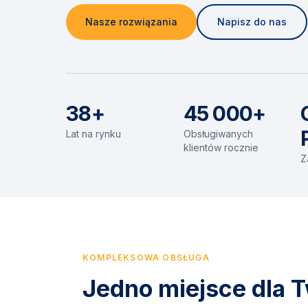
Nasze rozwiązania
Napisz do nas
38+
45 000+
Lat na rynku
Obsługiwanych
klientów rocznie
Z
KOMPLEKSOWA OBSŁUGA
Jedno miejsce dla T