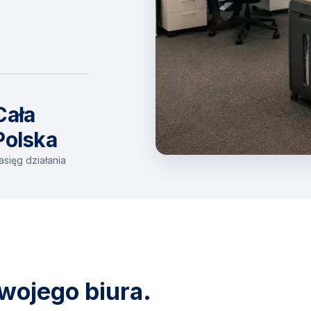
Cała
Polska
asięg działania
wojego biura.