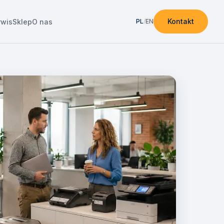
Kontakt
rwis
Sklep
O nas
PL
/
EN