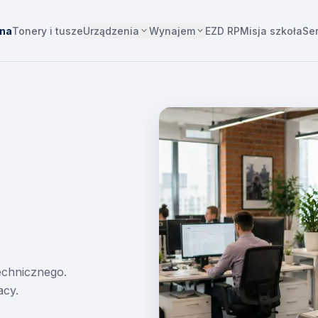
Urządzenia
Wynajem
wna
Tonery i tusze
EZD RP
Misja szkoła
Se
technicznego.
acy.