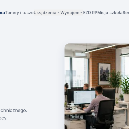
Urządzenia
Wynajem
wna
Tonery i tusze
EZD RP
Misja szkoła
Se
technicznego.
acy.