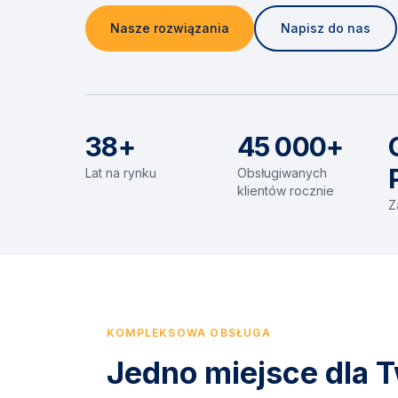
Nasze rozwiązania
Napisz do nas
38+
45 000+
Lat na rynku
Obsługiwanych
klientów rocznie
Z
KOMPLEKSOWA OBSŁUGA
Jedno miejsce dla T