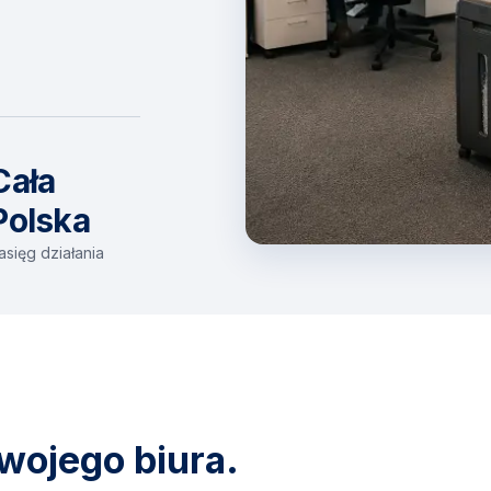
Cała
Polska
asięg działania
wojego biura.