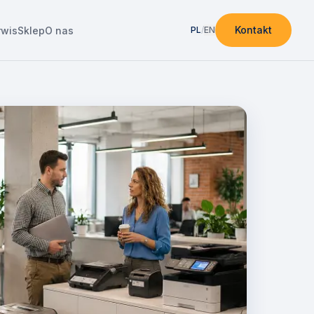
Kontakt
rwis
Sklep
O nas
PL
/
EN