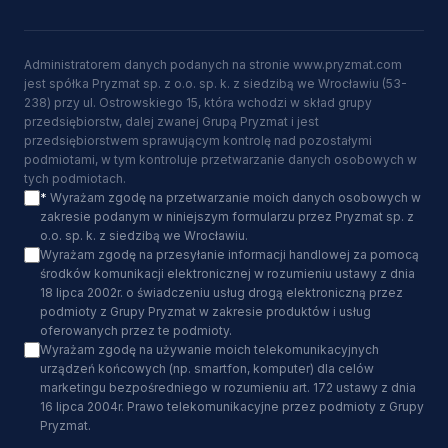
Administratorem danych podanych na stronie www.pryzmat.com
jest spółka Pryzmat sp. z o.o. sp. k. z siedzibą we Wrocławiu (53-
238) przy ul. Ostrowskiego 15, która wchodzi w skład grupy
przedsiębiorstw, dalej zwanej Grupą Pryzmat i jest
przedsiębiorstwem sprawującym kontrolę nad pozostałymi
podmiotami, w tym kontroluje przetwarzanie danych osobowych w
tych podmiotach.
*
Wyrażam zgodę na przetwarzanie moich danych osobowych w
zakresie podanym w niniejszym formularzu przez Pryzmat sp. z
o.o. sp. k. z siedzibą we Wrocławiu.
Wyrażam zgodę na przesyłanie informacji handlowej za pomocą
środków komunikacji elektronicznej w rozumieniu ustawy z dnia
18 lipca 2002r. o świadczeniu usług drogą elektroniczną przez
podmioty z Grupy Pryzmat w zakresie produktów i usług
oferowanych przez te podmioty.
Wyrażam zgodę na używanie moich telekomunikacyjnych
urządzeń końcowych (np. smartfon, komputer) dla celów
marketingu bezpośredniego w rozumieniu art. 172 ustawy z dnia
16 lipca 2004r. Prawo telekomunikacyjne przez podmioty z Grupy
Pryzmat.