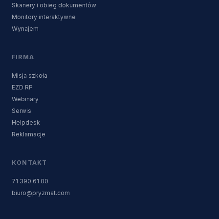
Skanery i obieg dokumentów
Monitory interaktywne
Wynajem
FIRMA
Misja szkoła
EZD RP
Webinary
Serwis
Helpdesk
Reklamacje
KONTAKT
71 390 61 00
biuro@pryzmat.com