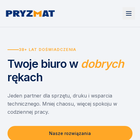
Strona główna
Tonery i tusze
38+ LAT DOŚWIADCZENIA
Urządzenia
Wynajem
Drukarki i urządzenia wielofunkcyjne
Twoje biuro
w
dobrych
EZD RP
Etykiety i identyfikacja
Wynajem drukarek
Misja szkoła
Skanery i obieg dokumentów
Wynajem urządzeń biurowych
rękach
Monitory interaktywne
Asystent druku
Serwis
Niszczarki dokumentów
Sklep
O nas
Jeden partner dla sprzętu, druku i wsparcia
technicznego. Mniej chaosu, więcej spokoju w
Kontakt
PL
/
EN
codziennej pracy.
Nasze rozwiązania