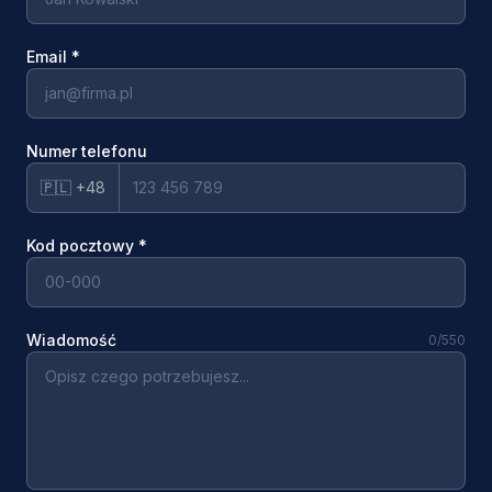
Email
*
Numer telefonu
🇵🇱 +48
Kod pocztowy
*
Wiadomość
0
/550