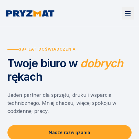
Strona główna
Tonery i tusze
38+ LAT DOŚWIADCZENIA
Urządzenia
Wynajem
Drukarki i urządzenia wielofunkcyjne
Twoje biuro
w
dobrych
EZD RP
Etykiety i identyfikacja
Wynajem drukarek
Misja szkoła
Skanery i obieg dokumentów
Wynajem urządzeń biurowych
rękach
Monitory interaktywne
Asystent druku
Serwis
Niszczarki dokumentów
Sklep
O nas
Jeden partner dla sprzętu, druku i wsparcia
technicznego. Mniej chaosu, więcej spokoju w
Kontakt
PL
/
EN
codziennej pracy.
Nasze rozwiązania