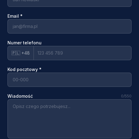
Email
*
Numer telefonu
🇵🇱 +48
Kod pocztowy
*
Wiadomość
0
/550