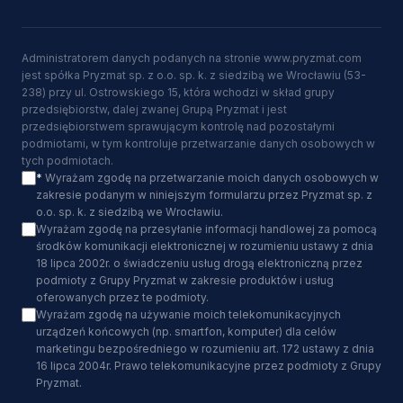
Administratorem danych podanych na stronie www.pryzmat.com
jest spółka Pryzmat sp. z o.o. sp. k. z siedzibą we Wrocławiu (53-
238) przy ul. Ostrowskiego 15, która wchodzi w skład grupy
przedsiębiorstw, dalej zwanej Grupą Pryzmat i jest
przedsiębiorstwem sprawującym kontrolę nad pozostałymi
podmiotami, w tym kontroluje przetwarzanie danych osobowych w
tych podmiotach.
*
Wyrażam zgodę na przetwarzanie moich danych osobowych w
zakresie podanym w niniejszym formularzu przez Pryzmat sp. z
o.o. sp. k. z siedzibą we Wrocławiu.
Wyrażam zgodę na przesyłanie informacji handlowej za pomocą
środków komunikacji elektronicznej w rozumieniu ustawy z dnia
18 lipca 2002r. o świadczeniu usług drogą elektroniczną przez
podmioty z Grupy Pryzmat w zakresie produktów i usług
oferowanych przez te podmioty.
Wyrażam zgodę na używanie moich telekomunikacyjnych
urządzeń końcowych (np. smartfon, komputer) dla celów
marketingu bezpośredniego w rozumieniu art. 172 ustawy z dnia
16 lipca 2004r. Prawo telekomunikacyjne przez podmioty z Grupy
Pryzmat.