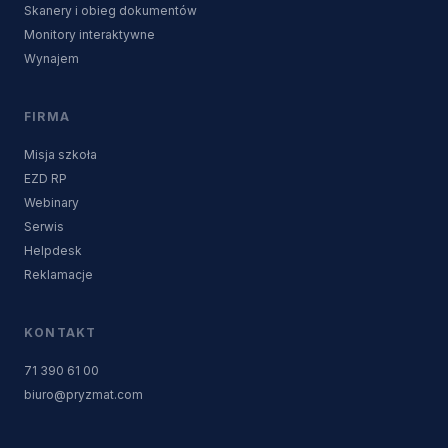
Skanery i obieg dokumentów
Monitory interaktywne
Wynajem
FIRMA
Misja szkoła
EZD RP
Webinary
Serwis
Helpdesk
Reklamacje
KONTAKT
71 390 61 00
biuro@pryzmat.com