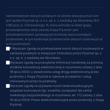
Administratorem danych podanych na stronie www.pryzmat.com
jest spółka Pryzmat sp. z o.o. sp. k. z siedzibą we Wrocławiu (53-
238) przy ul. Ostrowskiego 15, która wchodzi w skład grupy
przedsiębiorstw, dalej zwanej Grupą Pryzmat i jest
przedsiębiorstwem sprawującym kontrolę nad pozostałymi
podmiotami, w tym kontroluje przetwarzanie danych osobowych w
tych podmiotach.
*
Wyrażam zgodę na przetwarzanie moich danych osobowych w
zakresie podanym w niniejszym formularzu przez Pryzmat sp. z
o.o. sp. k. z siedzibą we Wrocławiu.
Wyrażam zgodę na przesyłanie informacji handlowej za pomocą
środków komunikacji elektronicznej w rozumieniu ustawy z dnia
18 lipca 2002r. o świadczeniu usług drogą elektroniczną przez
podmioty z Grupy Pryzmat w zakresie produktów i usług
oferowanych przez te podmioty.
Wyrażam zgodę na używanie moich telekomunikacyjnych
urządzeń końcowych (np. smartfon, komputer) dla celów
marketingu bezpośredniego w rozumieniu art. 172 ustawy z dnia
16 lipca 2004r. Prawo telekomunikacyjne przez podmioty z Grupy
Pryzmat.