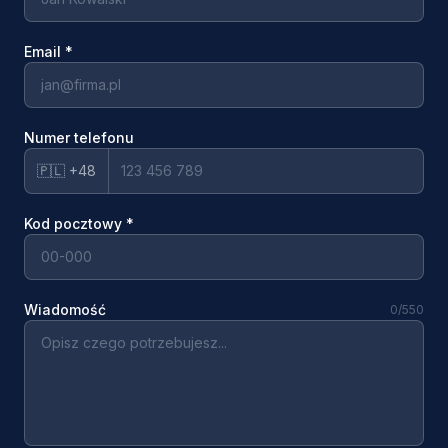
Email
*
Numer telefonu
🇵🇱 +48
Kod pocztowy
*
Wiadomość
0
/550