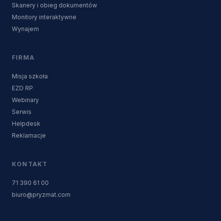
Skanery i obieg dokumentów
Monitory interaktywne
Wynajem
FIRMA
Misja szkoła
EZD RP
Webinary
Serwis
Helpdesk
Reklamacje
KONTAKT
71 390 61 00
biuro@pryzmat.com