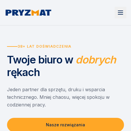
Strona główna
Tonery i tusze
38+ LAT DOŚWIADCZENIA
Urządzenia
Wynajem
Drukarki i urządzenia wielofunkcyjne
Twoje biuro
w
dobrych
EZD RP
Etykiety i identyfikacja
Wynajem drukarek
Misja szkoła
Skanery i obieg dokumentów
Wynajem urządzeń biurowych
rękach
Monitory interaktywne
Asystent druku
Serwis
Niszczarki dokumentów
Sklep
O nas
Jeden partner dla sprzętu, druku i wsparcia
technicznego. Mniej chaosu, więcej spokoju w
Kontakt
PL
/
EN
codziennej pracy.
Nasze rozwiązania