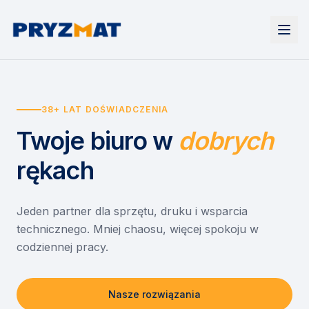
Strona główna
Tonery i tusze
38+ LAT DOŚWIADCZENIA
Urządzenia
Wynajem
Drukarki i urządzenia wielofunkcyjne
Twoje biuro
w
dobrych
EZD RP
Etykiety i identyfikacja
Wynajem drukarek
Misja szkoła
Skanery i obieg dokumentów
Wynajem urządzeń biurowych
rękach
Monitory interaktywne
Asystent druku
Serwis
Niszczarki dokumentów
Sklep
O nas
Jeden partner dla sprzętu, druku i wsparcia
technicznego. Mniej chaosu, więcej spokoju w
Kontakt
PL
/
EN
codziennej pracy.
Nasze rozwiązania