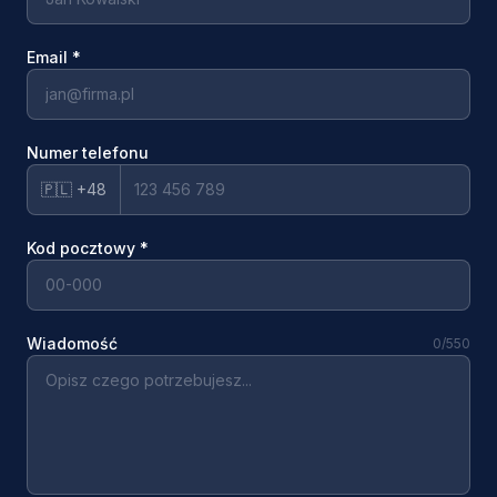
Email
*
Numer telefonu
🇵🇱 +48
Kod pocztowy
*
Wiadomość
0
/550