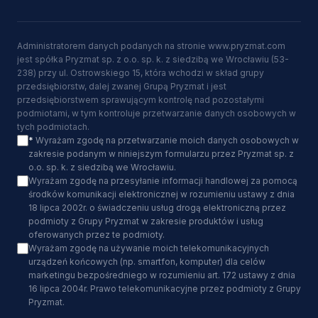
Administratorem danych podanych na stronie www.pryzmat.com
jest spółka Pryzmat sp. z o.o. sp. k. z siedzibą we Wrocławiu (53-
238) przy ul. Ostrowskiego 15, która wchodzi w skład grupy
przedsiębiorstw, dalej zwanej Grupą Pryzmat i jest
przedsiębiorstwem sprawującym kontrolę nad pozostałymi
podmiotami, w tym kontroluje przetwarzanie danych osobowych w
tych podmiotach.
*
Wyrażam zgodę na przetwarzanie moich danych osobowych w
zakresie podanym w niniejszym formularzu przez Pryzmat sp. z
o.o. sp. k. z siedzibą we Wrocławiu.
Wyrażam zgodę na przesyłanie informacji handlowej za pomocą
środków komunikacji elektronicznej w rozumieniu ustawy z dnia
18 lipca 2002r. o świadczeniu usług drogą elektroniczną przez
podmioty z Grupy Pryzmat w zakresie produktów i usług
oferowanych przez te podmioty.
Wyrażam zgodę na używanie moich telekomunikacyjnych
urządzeń końcowych (np. smartfon, komputer) dla celów
marketingu bezpośredniego w rozumieniu art. 172 ustawy z dnia
16 lipca 2004r. Prawo telekomunikacyjne przez podmioty z Grupy
Pryzmat.