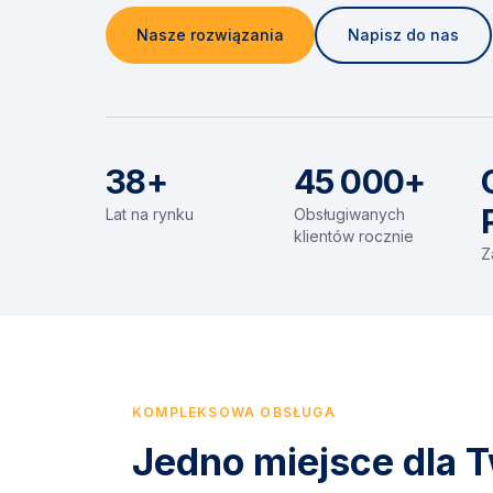
Nasze rozwiązania
Napisz do nas
38+
45 000+
Lat na rynku
Obsługiwanych
klientów rocznie
Z
KOMPLEKSOWA OBSŁUGA
Jedno miejsce dla T