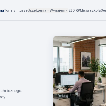
Urządzenia
Wynajem
wna
Tonery i tusze
EZD RP
Misja szkoła
Se
technicznego.
acy.