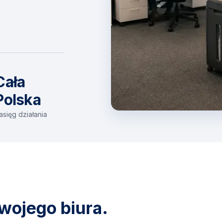
Cała
Polska
asięg działania
wojego biura.