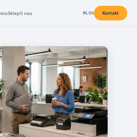
Kontakt
rwis
Sklep
O nas
PL
/
EN