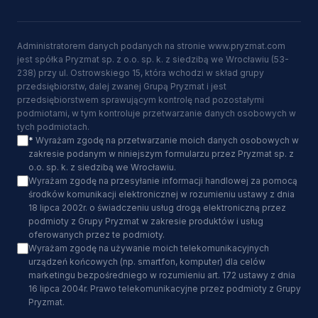
Administratorem danych podanych na stronie www.pryzmat.com
jest spółka Pryzmat sp. z o.o. sp. k. z siedzibą we Wrocławiu (53-
238) przy ul. Ostrowskiego 15, która wchodzi w skład grupy
przedsiębiorstw, dalej zwanej Grupą Pryzmat i jest
przedsiębiorstwem sprawującym kontrolę nad pozostałymi
podmiotami, w tym kontroluje przetwarzanie danych osobowych w
tych podmiotach.
*
Wyrażam zgodę na przetwarzanie moich danych osobowych w
zakresie podanym w niniejszym formularzu przez Pryzmat sp. z
o.o. sp. k. z siedzibą we Wrocławiu.
Wyrażam zgodę na przesyłanie informacji handlowej za pomocą
środków komunikacji elektronicznej w rozumieniu ustawy z dnia
18 lipca 2002r. o świadczeniu usług drogą elektroniczną przez
podmioty z Grupy Pryzmat w zakresie produktów i usług
oferowanych przez te podmioty.
Wyrażam zgodę na używanie moich telekomunikacyjnych
urządzeń końcowych (np. smartfon, komputer) dla celów
marketingu bezpośredniego w rozumieniu art. 172 ustawy z dnia
16 lipca 2004r. Prawo telekomunikacyjne przez podmioty z Grupy
Pryzmat.