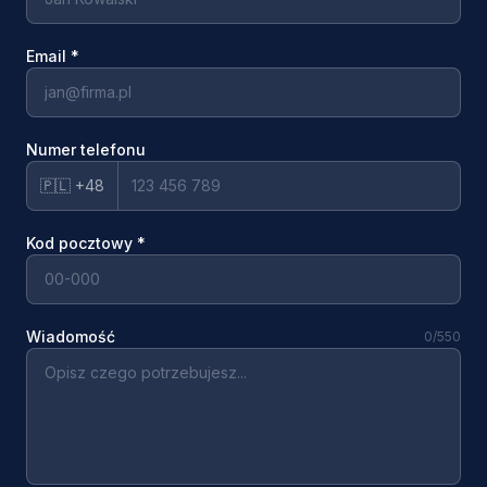
Email
*
Numer telefonu
🇵🇱 +48
Kod pocztowy
*
Wiadomość
0
/550