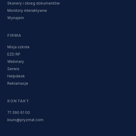
Skanery i obieg dokumentów
Monitory interaktywne
Wynajem
FIRMA
Misja szkoła
EZD RP
Webinary
Serwis
Helpdesk
Reklamacje
KONTAKT
71 390 61 00
biuro@pryzmat.com