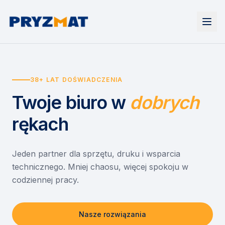
Strona główna
Tonery i tusze
38+ LAT DOŚWIADCZENIA
Urządzenia
Wynajem
Drukarki i urządzenia wielofunkcyjne
Twoje biuro
w
dobrych
EZD RP
Etykiety i identyfikacja
Wynajem drukarek
Misja szkoła
Skanery i obieg dokumentów
Wynajem urządzeń biurowych
rękach
Monitory interaktywne
Asystent druku
Serwis
Niszczarki dokumentów
Sklep
O nas
Jeden partner dla sprzętu, druku i wsparcia
technicznego. Mniej chaosu, więcej spokoju w
Kontakt
PL
/
EN
codziennej pracy.
Nasze rozwiązania