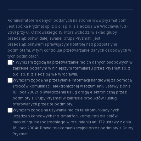
Administratorem danych podanych na stronie www.pryzmat.com
jest spółka Pryzmat sp. z o.o. sp. k. z siedzibą we Wrocławiu (53-
238) przy ul. Ostrowskiego 15, która wchodzi w skład grupy
przedsiębiorstw, dalej zwanej Grupą Pryzmat i jest
przedsiębiorstwem sprawującym kontrolę nad pozostałymi
podmiotami, w tym kontroluje przetwarzanie danych osobowych w
tych podmiotach.
*
Wyrażam zgodę na przetwarzanie moich danych osobowych w
zakresie podanym w niniejszym formularzu przez Pryzmat sp. z
o.o. sp. k. z siedzibą we Wrocławiu.
Wyrażam zgodę na przesyłanie informacji handlowej za pomocą
środków komunikacji elektronicznej w rozumieniu ustawy z dnia
18 lipca 2002r. o świadczeniu usług drogą elektroniczną przez
podmioty z Grupy Pryzmat w zakresie produktów i usług
oferowanych przez te podmioty.
Wyrażam zgodę na używanie moich telekomunikacyjnych
urządzeń końcowych (np. smartfon, komputer) dla celów
marketingu bezpośredniego w rozumieniu art. 172 ustawy z dnia
16 lipca 2004r. Prawo telekomunikacyjne przez podmioty z Grupy
Pryzmat.