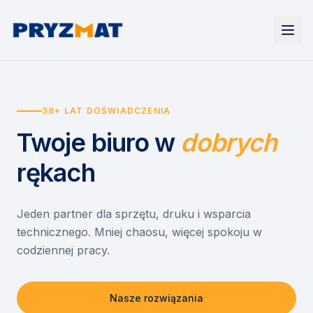
Strona główna
Tonery i tusze
38+ LAT DOŚWIADCZENIA
Urządzenia
Wynajem
Drukarki i urządzenia wielofunkcyjne
Twoje biuro
w
dobrych
EZD RP
Etykiety i identyfikacja
Wynajem drukarek
Misja szkoła
Skanery i obieg dokumentów
Wynajem urządzeń biurowych
rękach
Monitory interaktywne
Asystent druku
Serwis
Niszczarki dokumentów
Sklep
O nas
Jeden partner dla sprzętu, druku i wsparcia
technicznego. Mniej chaosu, więcej spokoju w
Kontakt
PL
/
EN
codziennej pracy.
Nasze rozwiązania