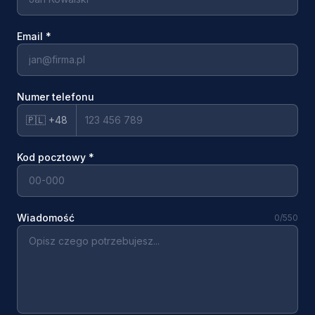
Email
*
Numer telefonu
🇵🇱 +48
Kod pocztowy
*
Wiadomość
0
/550