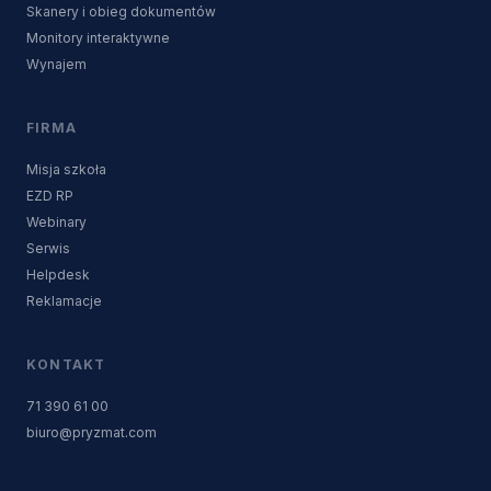
Skanery i obieg dokumentów
Monitory interaktywne
Wynajem
FIRMA
Misja szkoła
EZD RP
Webinary
Serwis
Helpdesk
Reklamacje
KONTAKT
71 390 61 00
biuro@pryzmat.com