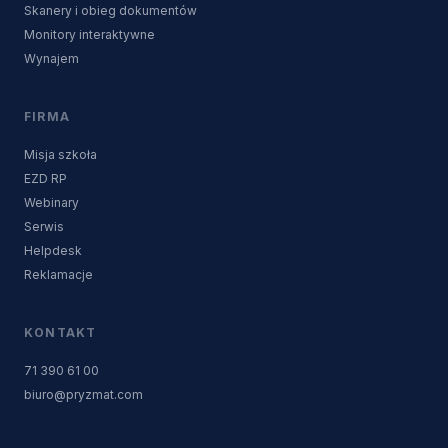
Skanery i obieg dokumentów
Monitory interaktywne
Wynajem
FIRMA
Misja szkoła
EZD RP
Webinary
Serwis
Helpdesk
Reklamacje
KONTAKT
71 390 61 00
biuro@pryzmat.com