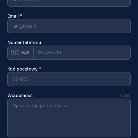
Email
*
Numer telefonu
🇵🇱 +48
Kod pocztowy
*
Wiadomość
0
/550