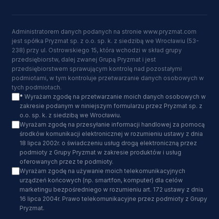
Administratorem danych podanych na stronie www.pryzmat.com
jest spółka Pryzmat sp. z o.o. sp. k. z siedzibą we Wrocławiu (53-
238) przy ul. Ostrowskiego 15, która wchodzi w skład grupy
przedsiębiorstw, dalej zwanej Grupą Pryzmat i jest
przedsiębiorstwem sprawującym kontrolę nad pozostałymi
podmiotami, w tym kontroluje przetwarzanie danych osobowych w
tych podmiotach.
*
Wyrażam zgodę na przetwarzanie moich danych osobowych w
zakresie podanym w niniejszym formularzu przez Pryzmat sp. z
o.o. sp. k. z siedzibą we Wrocławiu.
Wyrażam zgodę na przesyłanie informacji handlowej za pomocą
środków komunikacji elektronicznej w rozumieniu ustawy z dnia
18 lipca 2002r. o świadczeniu usług drogą elektroniczną przez
podmioty z Grupy Pryzmat w zakresie produktów i usług
oferowanych przez te podmioty.
Wyrażam zgodę na używanie moich telekomunikacyjnych
urządzeń końcowych (np. smartfon, komputer) dla celów
marketingu bezpośredniego w rozumieniu art. 172 ustawy z dnia
16 lipca 2004r. Prawo telekomunikacyjne przez podmioty z Grupy
Pryzmat.