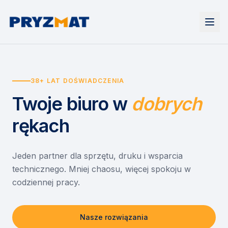
Strona główna
Tonery i tusze
38+ LAT DOŚWIADCZENIA
Urządzenia
Wynajem
Drukarki i urządzenia wielofunkcyjne
Twoje biuro
w
dobrych
EZD RP
Etykiety i identyfikacja
Wynajem drukarek
Misja szkoła
Skanery i obieg dokumentów
Wynajem urządzeń biurowych
rękach
Monitory interaktywne
Asystent druku
Serwis
Niszczarki dokumentów
Sklep
O nas
Jeden partner dla sprzętu, druku i wsparcia
technicznego. Mniej chaosu, więcej spokoju w
Kontakt
PL
/
EN
codziennej pracy.
Nasze rozwiązania