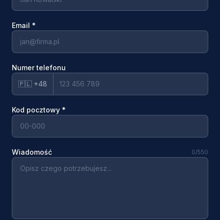
Email
*
Numer telefonu
🇵🇱 +48
Kod pocztowy
*
Wiadomość
0
/550