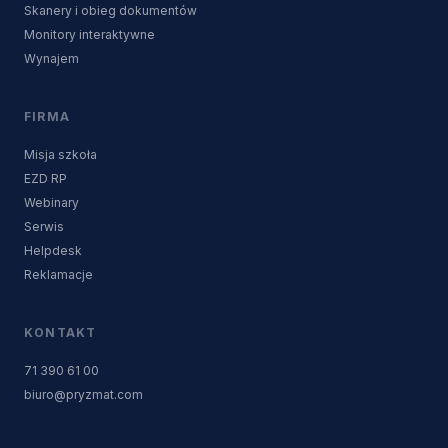
Skanery i obieg dokumentów
Monitory interaktywne
Wynajem
FIRMA
Misja szkoła
EZD RP
Webinary
Serwis
Helpdesk
Reklamacje
KONTAKT
71 390 61 00
biuro@pryzmat.com