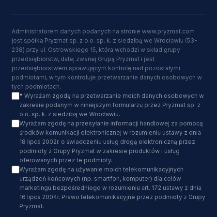
Administratorem danych podanych na stronie www.pryzmat.com
jest spółka Pryzmat sp. z o.o. sp. k. z siedzibą we Wrocławiu (53-
238) przy ul. Ostrowskiego 15, która wchodzi w skład grupy
przedsiębiorstw, dalej zwanej Grupą Pryzmat i jest
przedsiębiorstwem sprawującym kontrolę nad pozostałymi
podmiotami, w tym kontroluje przetwarzanie danych osobowych w
tych podmiotach.
*
Wyrażam zgodę na przetwarzanie moich danych osobowych w
zakresie podanym w niniejszym formularzu przez Pryzmat sp. z
o.o. sp. k. z siedzibą we Wrocławiu.
Wyrażam zgodę na przesyłanie informacji handlowej za pomocą
środków komunikacji elektronicznej w rozumieniu ustawy z dnia
18 lipca 2002r. o świadczeniu usług drogą elektroniczną przez
podmioty z Grupy Pryzmat w zakresie produktów i usług
oferowanych przez te podmioty.
Wyrażam zgodę na używanie moich telekomunikacyjnych
urządzeń końcowych (np. smartfon, komputer) dla celów
marketingu bezpośredniego w rozumieniu art. 172 ustawy z dnia
16 lipca 2004r. Prawo telekomunikacyjne przez podmioty z Grupy
Pryzmat.