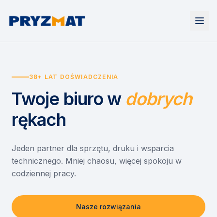
Strona główna
Tonery i tusze
38+ LAT DOŚWIADCZENIA
Urządzenia
Wynajem
Drukarki i urządzenia wielofunkcyjne
Twoje biuro
w
dobrych
EZD RP
Etykiety i identyfikacja
Wynajem drukarek
Misja szkoła
Skanery i obieg dokumentów
Wynajem urządzeń biurowych
rękach
Monitory interaktywne
Asystent druku
Serwis
Niszczarki dokumentów
Sklep
O nas
Jeden partner dla sprzętu, druku i wsparcia
technicznego. Mniej chaosu, więcej spokoju w
Kontakt
PL
/
EN
codziennej pracy.
Nasze rozwiązania