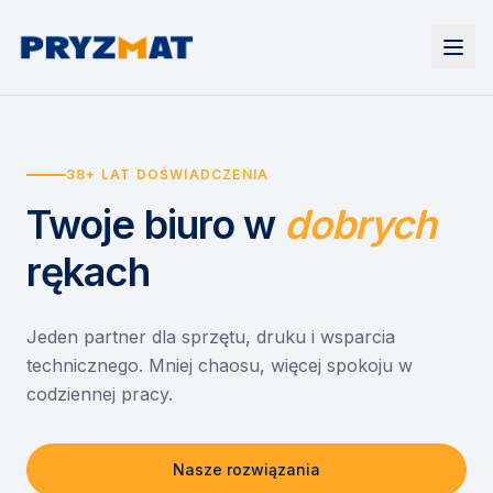
Strona główna
Tonery i tusze
38+ LAT DOŚWIADCZENIA
Urządzenia
Wynajem
Drukarki i urządzenia wielofunkcyjne
Twoje biuro
w
dobrych
EZD RP
Etykiety i identyfikacja
Wynajem drukarek
Misja szkoła
Skanery i obieg dokumentów
Wynajem urządzeń biurowych
rękach
Monitory interaktywne
Asystent druku
Serwis
Niszczarki dokumentów
Sklep
O nas
Jeden partner dla sprzętu, druku i wsparcia
technicznego. Mniej chaosu, więcej spokoju w
Kontakt
PL
/
EN
codziennej pracy.
Nasze rozwiązania