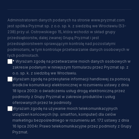
Administratorem danych podanych na stronie www.pryzmat.com
jest spółka Pryzmat sp. z o.o. sp. k. z siedzibą we Wrocławiu (53-
238) przy ul. Ostrowskiego 15, która wchodzi w skład grupy
przedsiębiorstw, dalej zwanej Grupą Pryzmat i jest
przedsiębiorstwem sprawującym kontrolę nad pozostałymi
podmiotami, w tym kontroluje przetwarzanie danych osobowych w
tych podmiotach.
*
Wyrażam zgodę na przetwarzanie moich danych osobowych w
zakresie podanym w niniejszym formularzu przez Pryzmat sp. z
o.o. sp. k. z siedzibą we Wrocławiu.
Wyrażam zgodę na przesyłanie informacji handlowej za pomocą
środków komunikacji elektronicznej w rozumieniu ustawy z dnia
18 lipca 2002r. o świadczeniu usług drogą elektroniczną przez
podmioty z Grupy Pryzmat w zakresie produktów i usług
oferowanych przez te podmioty.
Wyrażam zgodę na używanie moich telekomunikacyjnych
urządzeń końcowych (np. smartfon, komputer) dla celów
marketingu bezpośredniego w rozumieniu art. 172 ustawy z dnia
16 lipca 2004r. Prawo telekomunikacyjne przez podmioty z Grupy
Pryzmat.