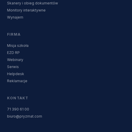
Skanery i obieg dokumentów
Monitory interaktywne
Wynajem
FIRMA
Misja szkoła
EZD RP
Webinary
Serwis
Helpdesk
Reklamacje
KONTAKT
71 390 61 00
biuro@pryzmat.com