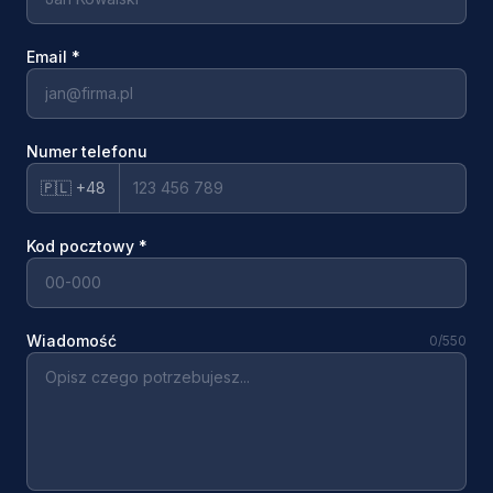
Email
*
Numer telefonu
🇵🇱 +48
Kod pocztowy
*
Wiadomość
0
/550