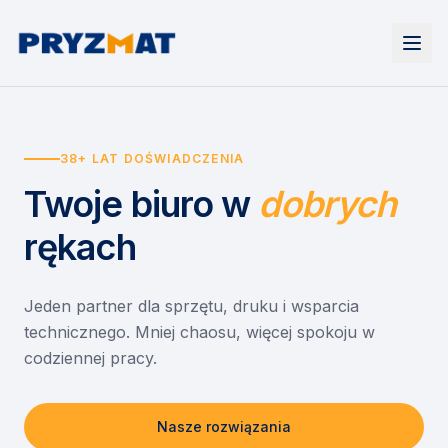
Strona główna
Tonery i tusze
38+ LAT DOŚWIADCZENIA
Urządzenia
Wynajem
Drukarki i urządzenia wielofunkcyjne
Twoje biuro
w
dobrych
EZD RP
Etykiety i identyfikacja
Wynajem drukarek
Misja szkoła
Skanery i obieg dokumentów
Wynajem urządzeń biurowych
rękach
Monitory interaktywne
Asystent druku
Serwis
Niszczarki dokumentów
Sklep
O nas
Jeden partner dla sprzętu, druku i wsparcia
technicznego. Mniej chaosu, więcej spokoju w
Kontakt
PL
/
EN
codziennej pracy.
Nasze rozwiązania