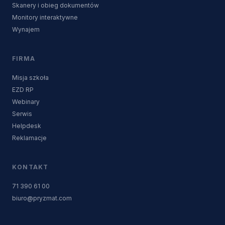
Skanery i obieg dokumentów
Monitory interaktywne
Wynajem
FIRMA
Misja szkoła
EZD RP
Webinary
Serwis
Helpdesk
Reklamacje
KONTAKT
71 390 61 00
biuro@pryzmat.com