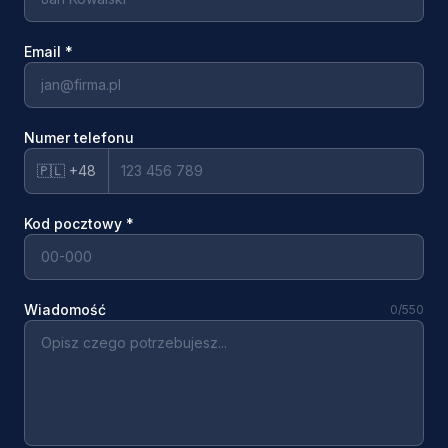
Email
*
Numer telefonu
🇵🇱 +48
Kod pocztowy
*
Wiadomość
0
/550