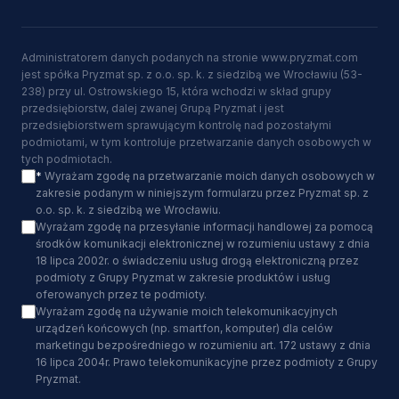
Administratorem danych podanych na stronie www.pryzmat.com
jest spółka Pryzmat sp. z o.o. sp. k. z siedzibą we Wrocławiu (53-
238) przy ul. Ostrowskiego 15, która wchodzi w skład grupy
przedsiębiorstw, dalej zwanej Grupą Pryzmat i jest
przedsiębiorstwem sprawującym kontrolę nad pozostałymi
podmiotami, w tym kontroluje przetwarzanie danych osobowych w
tych podmiotach.
*
Wyrażam zgodę na przetwarzanie moich danych osobowych w
zakresie podanym w niniejszym formularzu przez Pryzmat sp. z
o.o. sp. k. z siedzibą we Wrocławiu.
Wyrażam zgodę na przesyłanie informacji handlowej za pomocą
środków komunikacji elektronicznej w rozumieniu ustawy z dnia
18 lipca 2002r. o świadczeniu usług drogą elektroniczną przez
podmioty z Grupy Pryzmat w zakresie produktów i usług
oferowanych przez te podmioty.
Wyrażam zgodę na używanie moich telekomunikacyjnych
urządzeń końcowych (np. smartfon, komputer) dla celów
marketingu bezpośredniego w rozumieniu art. 172 ustawy z dnia
16 lipca 2004r. Prawo telekomunikacyjne przez podmioty z Grupy
Pryzmat.