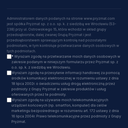
Administratorem danych podanych na stronie www.pryzmat.com
jest spółka Pryzmat sp. z o.o. sp. k. z siedzibą we Wrocławiu (53-
238) przy ul. Ostrowskiego 15, która wchodzi w skład grupy
przedsiębiorstw, dalej zwanej Grupą Pryzmat i jest
przedsiębiorstwem sprawującym kontrolę nad pozostałymi
podmiotami, w tym kontroluje przetwarzanie danych osobowych w
tych podmiotach.
*
Wyrażam zgodę na przetwarzanie moich danych osobowych w
zakresie podanym w niniejszym formularzu przez Pryzmat sp. z
o.o. sp. k. z siedzibą we Wrocławiu.
Wyrażam zgodę na przesyłanie informacji handlowej za pomocą
środków komunikacji elektronicznej w rozumieniu ustawy z dnia
18 lipca 2002r. o świadczeniu usług drogą elektroniczną przez
podmioty z Grupy Pryzmat w zakresie produktów i usług
oferowanych przez te podmioty.
Wyrażam zgodę na używanie moich telekomunikacyjnych
urządzeń końcowych (np. smartfon, komputer) dla celów
marketingu bezpośredniego w rozumieniu art. 172 ustawy z dnia
16 lipca 2004r. Prawo telekomunikacyjne przez podmioty z Grupy
Pryzmat.