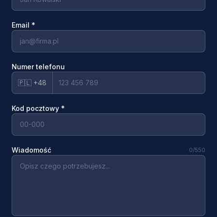
Email
*
Numer telefonu
🇵🇱 +48
Kod pocztowy
*
Wiadomość
0
/550