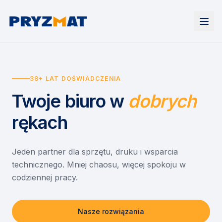
Strona główna
Tonery i tusze
38+ LAT DOŚWIADCZENIA
Urządzenia
Wynajem
Drukarki i urządzenia wielofunkcyjne
Twoje biuro
w
dobrych
EZD RP
Etykiety i identyfikacja
Wynajem drukarek
Misja szkoła
Skanery i obieg dokumentów
Wynajem urządzeń biurowych
rękach
Monitory interaktywne
Asystent druku
Serwis
Niszczarki dokumentów
Sklep
O nas
Jeden partner dla sprzętu, druku i wsparcia
technicznego. Mniej chaosu, więcej spokoju w
Kontakt
PL
/
EN
codziennej pracy.
Nasze rozwiązania