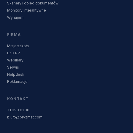
Skanery i obieg dokumentów
Monitory interaktywne
Wynajem
FIRMA
Misja szkoła
EZD RP
Webinary
Serwis
Helpdesk
Reklamacje
KONTAKT
71 390 61 00
biuro@pryzmat.com