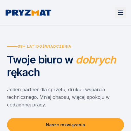
Strona główna
Tonery i tusze
38+ LAT DOŚWIADCZENIA
Urządzenia
Wynajem
Drukarki i urządzenia wielofunkcyjne
Twoje biuro
w
dobrych
EZD RP
Etykiety i identyfikacja
Wynajem drukarek
Misja szkoła
Skanery i obieg dokumentów
Wynajem urządzeń biurowych
rękach
Monitory interaktywne
Asystent druku
Serwis
Niszczarki dokumentów
Sklep
O nas
Jeden partner dla sprzętu, druku i wsparcia
technicznego. Mniej chaosu, więcej spokoju w
Kontakt
PL
/
EN
codziennej pracy.
Nasze rozwiązania