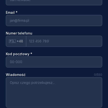
Email
*
Numer telefonu
🇵🇱 +48
Kod pocztowy
*
Wiadomość
0
/550