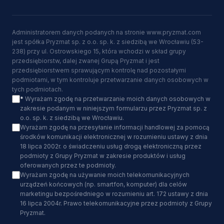
Administratorem danych podanych na stronie www.pryzmat.com
jest spółka Pryzmat sp. z o.o. sp. k. z siedzibą we Wrocławiu (53-
238) przy ul. Ostrowskiego 15, która wchodzi w skład grupy
przedsiębiorstw, dalej zwanej Grupą Pryzmat i jest
przedsiębiorstwem sprawującym kontrolę nad pozostałymi
podmiotami, w tym kontroluje przetwarzanie danych osobowych w
tych podmiotach.
*
Wyrażam zgodę na przetwarzanie moich danych osobowych w
zakresie podanym w niniejszym formularzu przez Pryzmat sp. z
o.o. sp. k. z siedzibą we Wrocławiu.
Wyrażam zgodę na przesyłanie informacji handlowej za pomocą
środków komunikacji elektronicznej w rozumieniu ustawy z dnia
18 lipca 2002r. o świadczeniu usług drogą elektroniczną przez
podmioty z Grupy Pryzmat w zakresie produktów i usług
oferowanych przez te podmioty.
Wyrażam zgodę na używanie moich telekomunikacyjnych
urządzeń końcowych (np. smartfon, komputer) dla celów
marketingu bezpośredniego w rozumieniu art. 172 ustawy z dnia
16 lipca 2004r. Prawo telekomunikacyjne przez podmioty z Grupy
Pryzmat.