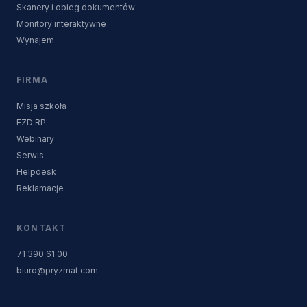
Skanery i obieg dokumentów
Monitory interaktywne
Wynajem
FIRMA
Misja szkoła
EZD RP
Webinary
Serwis
Helpdesk
Reklamacje
KONTAKT
71 390 61 00
biuro@pryzmat.com