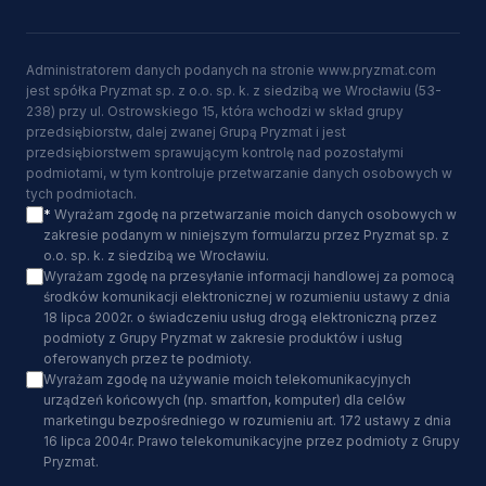
Administratorem danych podanych na stronie www.pryzmat.com
jest spółka Pryzmat sp. z o.o. sp. k. z siedzibą we Wrocławiu (53-
238) przy ul. Ostrowskiego 15, która wchodzi w skład grupy
przedsiębiorstw, dalej zwanej Grupą Pryzmat i jest
przedsiębiorstwem sprawującym kontrolę nad pozostałymi
podmiotami, w tym kontroluje przetwarzanie danych osobowych w
tych podmiotach.
*
Wyrażam zgodę na przetwarzanie moich danych osobowych w
zakresie podanym w niniejszym formularzu przez Pryzmat sp. z
o.o. sp. k. z siedzibą we Wrocławiu.
Wyrażam zgodę na przesyłanie informacji handlowej za pomocą
środków komunikacji elektronicznej w rozumieniu ustawy z dnia
18 lipca 2002r. o świadczeniu usług drogą elektroniczną przez
podmioty z Grupy Pryzmat w zakresie produktów i usług
oferowanych przez te podmioty.
Wyrażam zgodę na używanie moich telekomunikacyjnych
urządzeń końcowych (np. smartfon, komputer) dla celów
marketingu bezpośredniego w rozumieniu art. 172 ustawy z dnia
16 lipca 2004r. Prawo telekomunikacyjne przez podmioty z Grupy
Pryzmat.