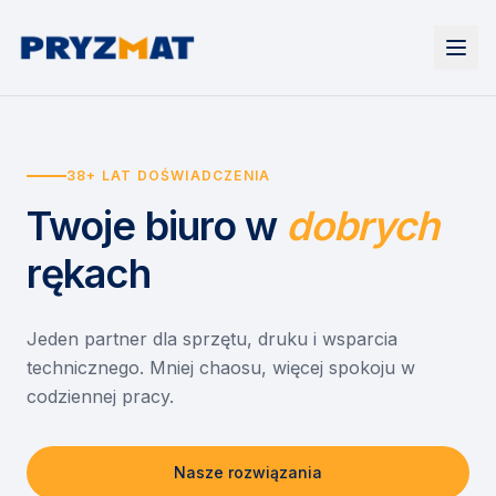
Strona główna
Tonery i tusze
38+ LAT DOŚWIADCZENIA
Urządzenia
Wynajem
Drukarki i urządzenia wielofunkcyjne
Twoje biuro
w
dobrych
EZD RP
Etykiety i identyfikacja
Wynajem drukarek
Misja szkoła
Skanery i obieg dokumentów
Wynajem urządzeń biurowych
rękach
Monitory interaktywne
Asystent druku
Serwis
Niszczarki dokumentów
Sklep
O nas
Jeden partner dla sprzętu, druku i wsparcia
technicznego. Mniej chaosu, więcej spokoju w
Kontakt
PL
/
EN
codziennej pracy.
Nasze rozwiązania