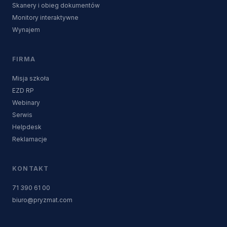
Skanery i obieg dokumentów
Monitory interaktywne
Wynajem
FIRMA
Misja szkoła
EZD RP
Webinary
Serwis
Helpdesk
Reklamacje
KONTAKT
71 390 61 00
biuro@pryzmat.com