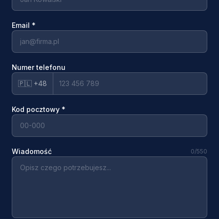
Email
*
Numer telefonu
🇵🇱 +48
Kod pocztowy
*
Wiadomość
0
/550