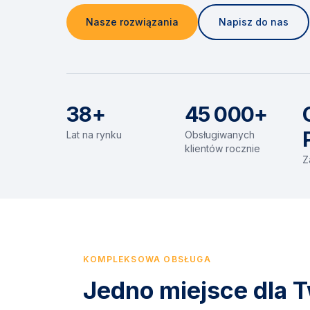
Nasze rozwiązania
Napisz do nas
38+
45 000+
Lat na rynku
Obsługiwanych
klientów rocznie
Z
KOMPLEKSOWA OBSŁUGA
Jedno miejsce dla T