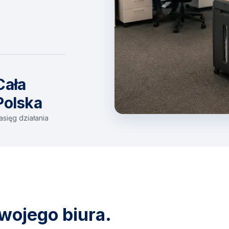
Cała
Polska
asięg działania
wojego biura.