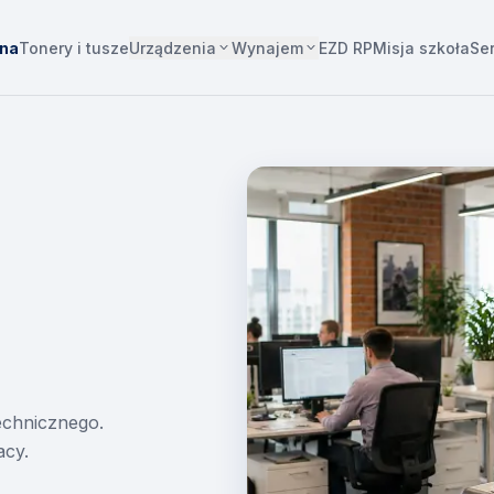
Urządzenia
Wynajem
wna
Tonery i tusze
EZD RP
Misja szkoła
Se
technicznego.
acy.