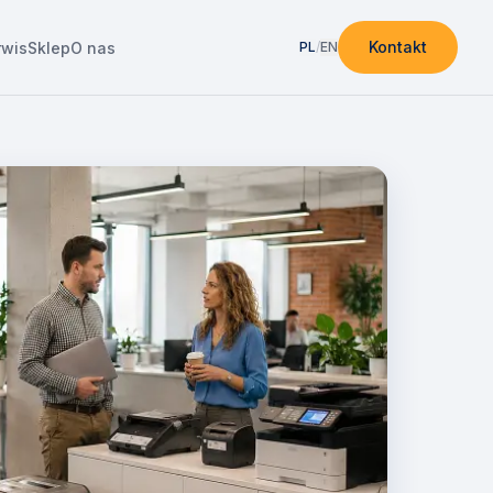
Kontakt
rwis
Sklep
O nas
PL
/
EN