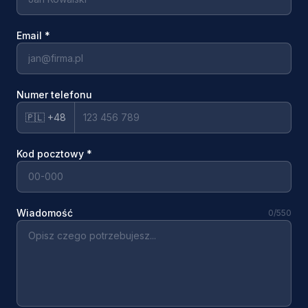
Email
*
Numer telefonu
🇵🇱 +48
Kod pocztowy
*
Wiadomość
0
/550