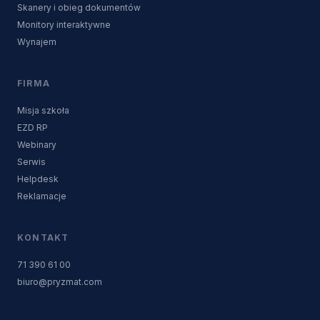
Skanery i obieg dokumentów
Monitory interaktywne
Wynajem
FIRMA
Misja szkoła
EZD RP
Webinary
Serwis
Helpdesk
Reklamacje
KONTAKT
71 390 61 00
biuro@pryzmat.com