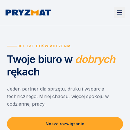
Strona główna
Tonery i tusze
38+ LAT DOŚWIADCZENIA
Urządzenia
Wynajem
Drukarki i urządzenia wielofunkcyjne
Twoje biuro
w
dobrych
EZD RP
Etykiety i identyfikacja
Wynajem drukarek
Misja szkoła
Skanery i obieg dokumentów
Wynajem urządzeń biurowych
rękach
Monitory interaktywne
Asystent druku
Serwis
Niszczarki dokumentów
Sklep
O nas
Jeden partner dla sprzętu, druku i wsparcia
technicznego. Mniej chaosu, więcej spokoju w
Kontakt
PL
/
EN
codziennej pracy.
Nasze rozwiązania