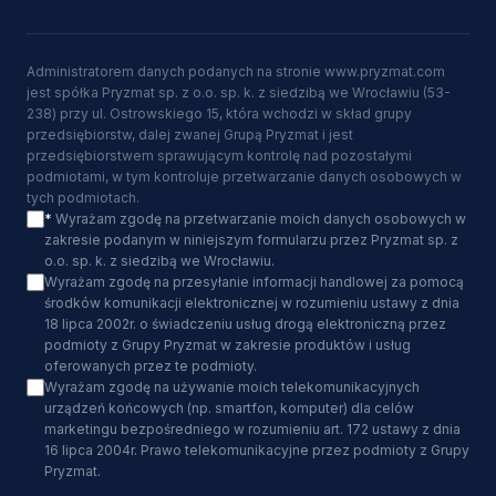
Administratorem danych podanych na stronie www.pryzmat.com
jest spółka Pryzmat sp. z o.o. sp. k. z siedzibą we Wrocławiu (53-
238) przy ul. Ostrowskiego 15, która wchodzi w skład grupy
przedsiębiorstw, dalej zwanej Grupą Pryzmat i jest
przedsiębiorstwem sprawującym kontrolę nad pozostałymi
podmiotami, w tym kontroluje przetwarzanie danych osobowych w
tych podmiotach.
*
Wyrażam zgodę na przetwarzanie moich danych osobowych w
zakresie podanym w niniejszym formularzu przez Pryzmat sp. z
o.o. sp. k. z siedzibą we Wrocławiu.
Wyrażam zgodę na przesyłanie informacji handlowej za pomocą
środków komunikacji elektronicznej w rozumieniu ustawy z dnia
18 lipca 2002r. o świadczeniu usług drogą elektroniczną przez
podmioty z Grupy Pryzmat w zakresie produktów i usług
oferowanych przez te podmioty.
Wyrażam zgodę na używanie moich telekomunikacyjnych
urządzeń końcowych (np. smartfon, komputer) dla celów
marketingu bezpośredniego w rozumieniu art. 172 ustawy z dnia
16 lipca 2004r. Prawo telekomunikacyjne przez podmioty z Grupy
Pryzmat.