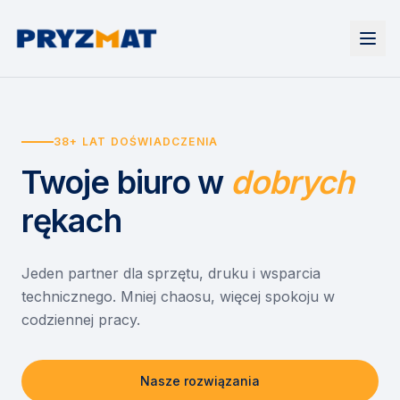
Strona główna
Tonery i tusze
38+ LAT DOŚWIADCZENIA
Urządzenia
Wynajem
Drukarki i urządzenia wielofunkcyjne
Twoje biuro
w
dobrych
EZD RP
Etykiety i identyfikacja
Wynajem drukarek
Misja szkoła
Skanery i obieg dokumentów
Wynajem urządzeń biurowych
rękach
Monitory interaktywne
Asystent druku
Serwis
Niszczarki dokumentów
Sklep
O nas
Jeden partner dla sprzętu, druku i wsparcia
technicznego. Mniej chaosu, więcej spokoju w
Kontakt
PL
/
EN
codziennej pracy.
Nasze rozwiązania