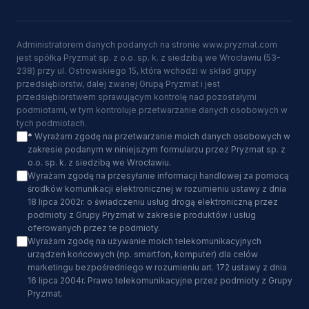
Administratorem danych podanych na stronie www.pryzmat.com
jest spółka Pryzmat sp. z o.o. sp. k. z siedzibą we Wrocławiu (53-
238) przy ul. Ostrowskiego 15, która wchodzi w skład grupy
przedsiębiorstw, dalej zwanej Grupą Pryzmat i jest
przedsiębiorstwem sprawującym kontrolę nad pozostałymi
podmiotami, w tym kontroluje przetwarzanie danych osobowych w
tych podmiotach.
*
Wyrażam zgodę na przetwarzanie moich danych osobowych w
zakresie podanym w niniejszym formularzu przez Pryzmat sp. z
o.o. sp. k. z siedzibą we Wrocławiu.
Wyrażam zgodę na przesyłanie informacji handlowej za pomocą
środków komunikacji elektronicznej w rozumieniu ustawy z dnia
18 lipca 2002r. o świadczeniu usług drogą elektroniczną przez
podmioty z Grupy Pryzmat w zakresie produktów i usług
oferowanych przez te podmioty.
Wyrażam zgodę na używanie moich telekomunikacyjnych
urządzeń końcowych (np. smartfon, komputer) dla celów
marketingu bezpośredniego w rozumieniu art. 172 ustawy z dnia
16 lipca 2004r. Prawo telekomunikacyjne przez podmioty z Grupy
Pryzmat.