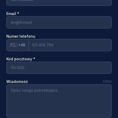
Email
*
Numer telefonu
🇵🇱 +48
Kod pocztowy
*
Wiadomość
0
/550