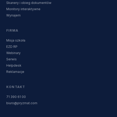
Skanery i obieg dokumentów
Monitory interaktywne
Wynajem
FIRMA
Misja szkoła
EZD RP
Webinary
Serwis
Helpdesk
Reklamacje
KONTAKT
71 390 61 00
biuro@pryzmat.com