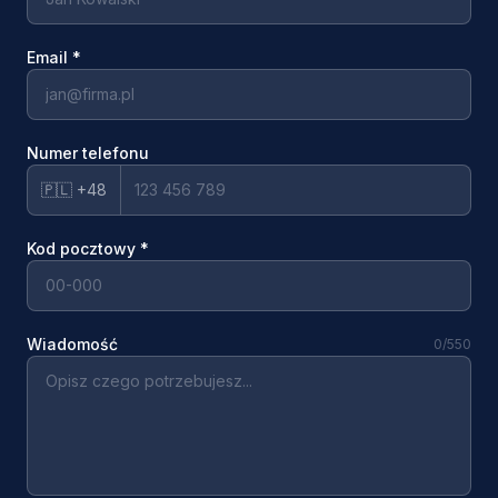
Email
*
Numer telefonu
🇵🇱 +48
Kod pocztowy
*
Wiadomość
0
/550