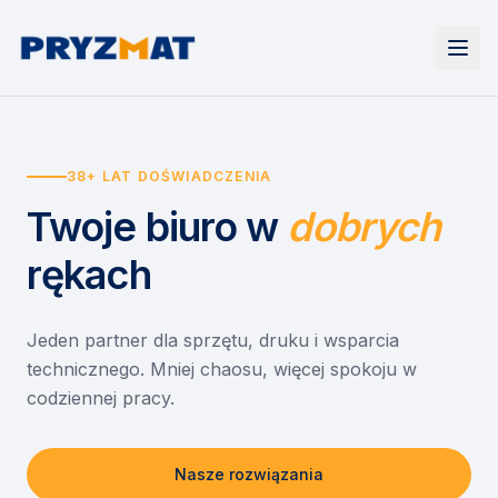
Strona główna
Tonery i tusze
38+ LAT DOŚWIADCZENIA
Urządzenia
Wynajem
Drukarki i urządzenia wielofunkcyjne
Twoje biuro
w
dobrych
EZD RP
Etykiety i identyfikacja
Wynajem drukarek
Misja szkoła
Skanery i obieg dokumentów
Wynajem urządzeń biurowych
rękach
Monitory interaktywne
Asystent druku
Serwis
Niszczarki dokumentów
Sklep
O nas
Jeden partner dla sprzętu, druku i wsparcia
technicznego. Mniej chaosu, więcej spokoju w
Kontakt
PL
/
EN
codziennej pracy.
Nasze rozwiązania