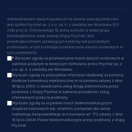
Administratorem danych podanych na stronie www.pryzmat.com
jest spółka Pryzmat sp. z o.o. sp. k. z siedzibą we Wrocławiu (53-
238) przy ul. Ostrowskiego 15, która wchodzi w skład grupy
przedsiębiorstw, dalej zwanej Grupą Pryzmat i jest
przedsiębiorstwem sprawującym kontrolę nad pozostałymi
podmiotami, w tym kontroluje przetwarzanie danych osobowych w
tych podmiotach.
*
Wyrażam zgodę na przetwarzanie moich danych osobowych w
zakresie podanym w niniejszym formularzu przez Pryzmat sp. z
o.o. sp. k. z siedzibą we Wrocławiu.
Wyrażam zgodę na przesyłanie informacji handlowej za pomocą
środków komunikacji elektronicznej w rozumieniu ustawy z dnia
18 lipca 2002r. o świadczeniu usług drogą elektroniczną przez
podmioty z Grupy Pryzmat w zakresie produktów i usług
oferowanych przez te podmioty.
Wyrażam zgodę na używanie moich telekomunikacyjnych
urządzeń końcowych (np. smartfon, komputer) dla celów
marketingu bezpośredniego w rozumieniu art. 172 ustawy z dnia
16 lipca 2004r. Prawo telekomunikacyjne przez podmioty z Grupy
Pryzmat.