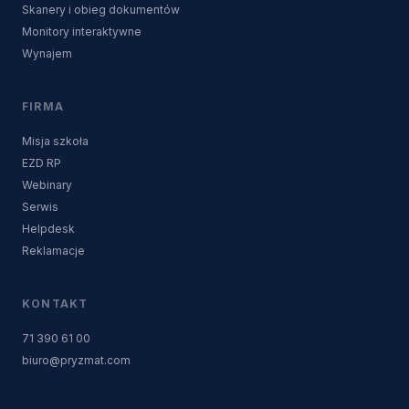
Skanery i obieg dokumentów
Monitory interaktywne
Wynajem
FIRMA
Misja szkoła
EZD RP
Webinary
Serwis
Helpdesk
Reklamacje
KONTAKT
71 390 61 00
biuro@pryzmat.com