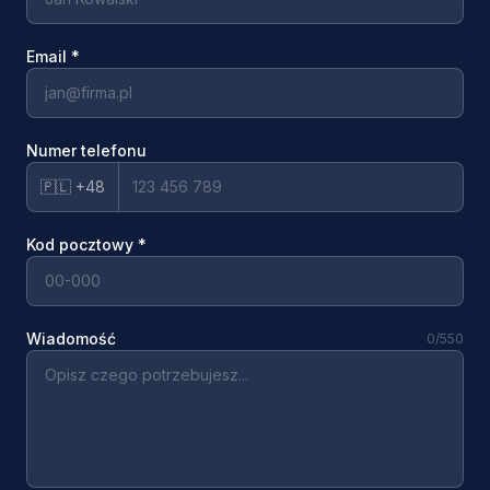
Email
*
Numer telefonu
🇵🇱 +48
Kod pocztowy
*
Wiadomość
0
/550