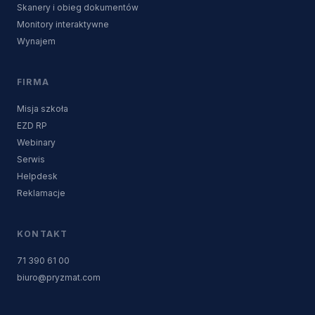
Skanery i obieg dokumentów
Monitory interaktywne
Wynajem
FIRMA
Misja szkoła
EZD RP
Webinary
Serwis
Helpdesk
Reklamacje
KONTAKT
71 390 61 00
biuro@pryzmat.com