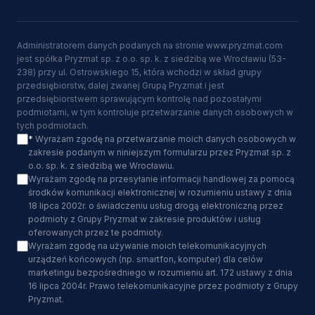
Administratorem danych podanych na stronie www.pryzmat.com
jest spółka Pryzmat sp. z o.o. sp. k. z siedzibą we Wrocławiu (53-
238) przy ul. Ostrowskiego 15, która wchodzi w skład grupy
przedsiębiorstw, dalej zwanej Grupą Pryzmat i jest
przedsiębiorstwem sprawującym kontrolę nad pozostałymi
podmiotami, w tym kontroluje przetwarzanie danych osobowych w
tych podmiotach.
*
Wyrażam zgodę na przetwarzanie moich danych osobowych w
zakresie podanym w niniejszym formularzu przez Pryzmat sp. z
o.o. sp. k. z siedzibą we Wrocławiu.
Wyrażam zgodę na przesyłanie informacji handlowej za pomocą
środków komunikacji elektronicznej w rozumieniu ustawy z dnia
18 lipca 2002r. o świadczeniu usług drogą elektroniczną przez
podmioty z Grupy Pryzmat w zakresie produktów i usług
oferowanych przez te podmioty.
Wyrażam zgodę na używanie moich telekomunikacyjnych
urządzeń końcowych (np. smartfon, komputer) dla celów
marketingu bezpośredniego w rozumieniu art. 172 ustawy z dnia
16 lipca 2004r. Prawo telekomunikacyjne przez podmioty z Grupy
Pryzmat.