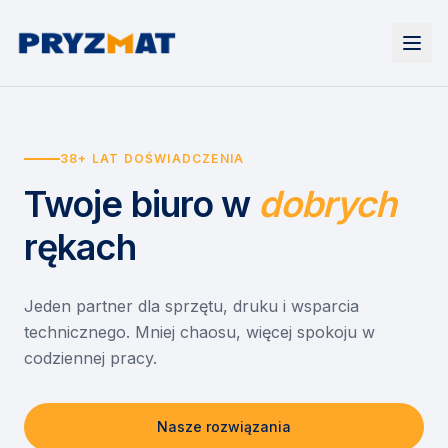
Strona główna
Tonery i tusze
38+ LAT DOŚWIADCZENIA
Urządzenia
Wynajem
Drukarki i urządzenia wielofunkcyjne
Twoje biuro
w
dobrych
EZD RP
Etykiety i identyfikacja
Wynajem drukarek
Misja szkoła
Skanery i obieg dokumentów
Wynajem urządzeń biurowych
rękach
Monitory interaktywne
Asystent druku
Serwis
Niszczarki dokumentów
Sklep
O nas
Jeden partner dla sprzętu, druku i wsparcia
technicznego. Mniej chaosu, więcej spokoju w
Kontakt
PL
/
EN
codziennej pracy.
Nasze rozwiązania