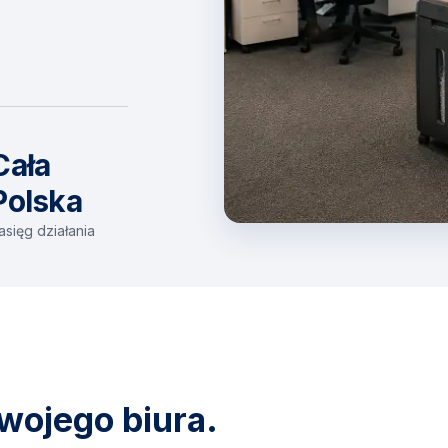
Cała
Polska
asięg działania
wojego biura.