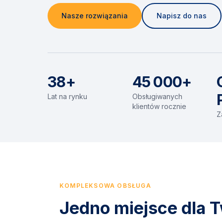
Nasze rozwiązania
Napisz do nas
38+
45 000+
Lat na rynku
Obsługiwanych
klientów rocznie
Z
KOMPLEKSOWA OBSŁUGA
Jedno miejsce dla T