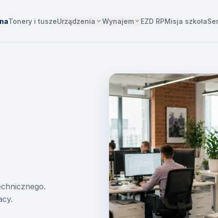
Urządzenia
Wynajem
wna
Tonery i tusze
EZD RP
Misja szkoła
Se
technicznego.
acy.