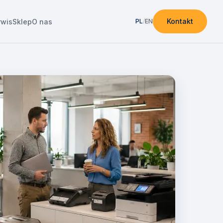
Kontakt
rwis
Sklep
O nas
PL
/
EN