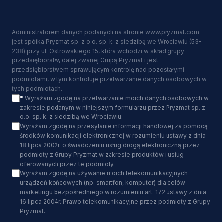
Administratorem danych podanych na stronie www.pryzmat.com
jest spółka Pryzmat sp. z o.o. sp. k. z siedzibą we Wrocławiu (53-
238) przy ul. Ostrowskiego 15, która wchodzi w skład grupy
przedsiębiorstw, dalej zwanej Grupą Pryzmat i jest
przedsiębiorstwem sprawującym kontrolę nad pozostałymi
podmiotami, w tym kontroluje przetwarzanie danych osobowych w
tych podmiotach.
*
Wyrażam zgodę na przetwarzanie moich danych osobowych w
zakresie podanym w niniejszym formularzu przez Pryzmat sp. z
o.o. sp. k. z siedzibą we Wrocławiu.
Wyrażam zgodę na przesyłanie informacji handlowej za pomocą
środków komunikacji elektronicznej w rozumieniu ustawy z dnia
18 lipca 2002r. o świadczeniu usług drogą elektroniczną przez
podmioty z Grupy Pryzmat w zakresie produktów i usług
oferowanych przez te podmioty.
Wyrażam zgodę na używanie moich telekomunikacyjnych
urządzeń końcowych (np. smartfon, komputer) dla celów
marketingu bezpośredniego w rozumieniu art. 172 ustawy z dnia
16 lipca 2004r. Prawo telekomunikacyjne przez podmioty z Grupy
Pryzmat.