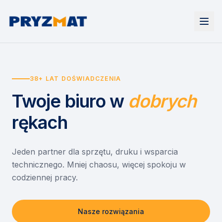
Strona główna
Tonery i tusze
38+ LAT DOŚWIADCZENIA
Urządzenia
Wynajem
Drukarki i urządzenia wielofunkcyjne
Twoje biuro
w
dobrych
EZD RP
Etykiety i identyfikacja
Wynajem drukarek
Misja szkoła
Skanery i obieg dokumentów
Wynajem urządzeń biurowych
rękach
Monitory interaktywne
Asystent druku
Serwis
Niszczarki dokumentów
Sklep
O nas
Jeden partner dla sprzętu, druku i wsparcia
technicznego. Mniej chaosu, więcej spokoju w
Kontakt
PL
/
EN
codziennej pracy.
Nasze rozwiązania