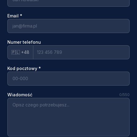
Email
*
Numer telefonu
🇵🇱 +48
Kod pocztowy
*
Wiadomość
0
/550