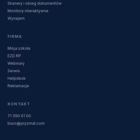
Skanery i obieg dokumentów
Monitory interaktywne
Wynajem
FIRMA
Misja szkoła
EZD RP
Webinary
Serwis
Helpdesk
Reklamacje
KONTAKT
71 390 61 00
biuro@pryzmat.com