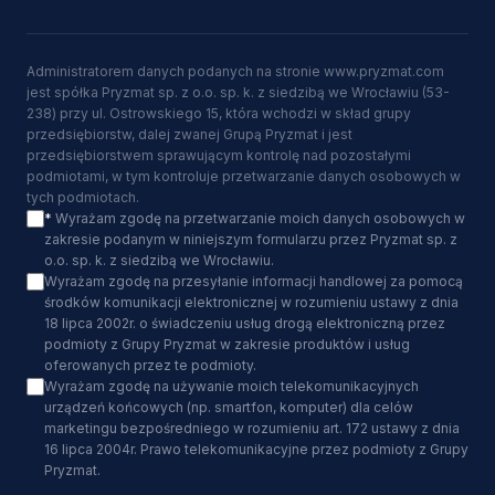
Administratorem danych podanych na stronie www.pryzmat.com
jest spółka Pryzmat sp. z o.o. sp. k. z siedzibą we Wrocławiu (53-
238) przy ul. Ostrowskiego 15, która wchodzi w skład grupy
przedsiębiorstw, dalej zwanej Grupą Pryzmat i jest
przedsiębiorstwem sprawującym kontrolę nad pozostałymi
podmiotami, w tym kontroluje przetwarzanie danych osobowych w
tych podmiotach.
*
Wyrażam zgodę na przetwarzanie moich danych osobowych w
zakresie podanym w niniejszym formularzu przez Pryzmat sp. z
o.o. sp. k. z siedzibą we Wrocławiu.
Wyrażam zgodę na przesyłanie informacji handlowej za pomocą
środków komunikacji elektronicznej w rozumieniu ustawy z dnia
18 lipca 2002r. o świadczeniu usług drogą elektroniczną przez
podmioty z Grupy Pryzmat w zakresie produktów i usług
oferowanych przez te podmioty.
Wyrażam zgodę na używanie moich telekomunikacyjnych
urządzeń końcowych (np. smartfon, komputer) dla celów
marketingu bezpośredniego w rozumieniu art. 172 ustawy z dnia
16 lipca 2004r. Prawo telekomunikacyjne przez podmioty z Grupy
Pryzmat.