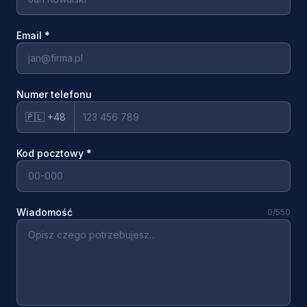
Email
*
Numer telefonu
🇵🇱 +48
Kod pocztowy
*
Wiadomość
0
/550