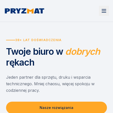
Strona główna
Tonery i tusze
38+ LAT DOŚWIADCZENIA
Urządzenia
Wynajem
Drukarki i urządzenia wielofunkcyjne
Twoje biuro
w
dobrych
EZD RP
Etykiety i identyfikacja
Wynajem drukarek
Misja szkoła
Skanery i obieg dokumentów
Wynajem urządzeń biurowych
rękach
Monitory interaktywne
Asystent druku
Serwis
Niszczarki dokumentów
Sklep
O nas
Jeden partner dla sprzętu, druku i wsparcia
technicznego. Mniej chaosu, więcej spokoju w
Kontakt
PL
/
EN
codziennej pracy.
Nasze rozwiązania