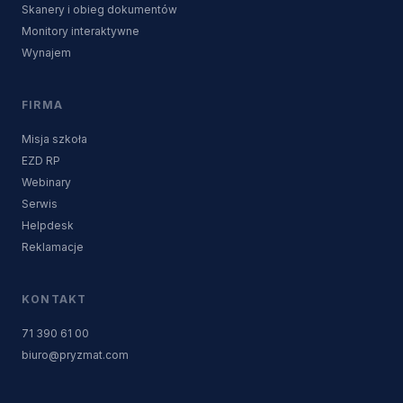
Skanery i obieg dokumentów
Monitory interaktywne
Wynajem
FIRMA
Misja szkoła
EZD RP
Webinary
Serwis
Helpdesk
Reklamacje
KONTAKT
71 390 61 00
biuro@pryzmat.com