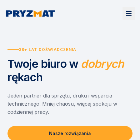
Strona główna
Tonery i tusze
38+ LAT DOŚWIADCZENIA
Urządzenia
Wynajem
Drukarki i urządzenia wielofunkcyjne
Twoje biuro
w
dobrych
EZD RP
Etykiety i identyfikacja
Wynajem drukarek
Misja szkoła
Skanery i obieg dokumentów
Wynajem urządzeń biurowych
rękach
Monitory interaktywne
Asystent druku
Serwis
Niszczarki dokumentów
Sklep
O nas
Jeden partner dla sprzętu, druku i wsparcia
technicznego. Mniej chaosu, więcej spokoju w
Kontakt
PL
/
EN
codziennej pracy.
Nasze rozwiązania