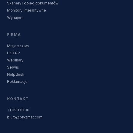
Skanery i obieg dokumentów
Monitory interaktywne
Wynajem
FIRMA
Misja szkoła
EZD RP
Webinary
Serwis
Helpdesk
Reklamacje
KONTAKT
71 390 61 00
biuro@pryzmat.com