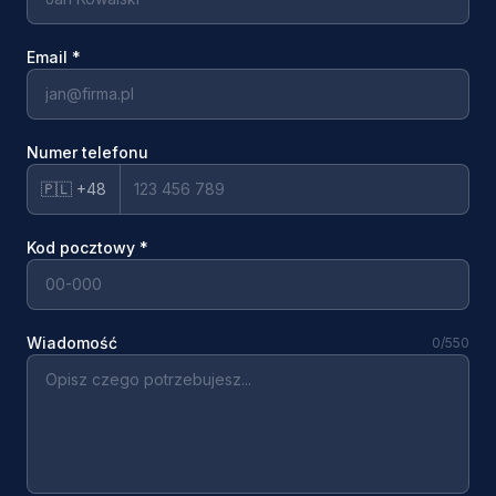
Email
*
Numer telefonu
🇵🇱 +48
Kod pocztowy
*
Wiadomość
0
/550