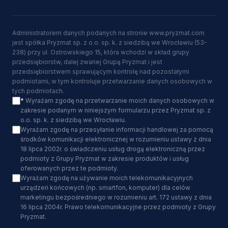
Administratorem danych podanych na stronie www.pryzmat.com
jest spółka Pryzmat sp. z o.o. sp. k. z siedzibą we Wrocławiu (53-
238) przy ul. Ostrowskiego 15, która wchodzi w skład grupy
przedsiębiorstw, dalej zwanej Grupą Pryzmat i jest
przedsiębiorstwem sprawującym kontrolę nad pozostałymi
podmiotami, w tym kontroluje przetwarzanie danych osobowych w
tych podmiotach.
*
Wyrażam zgodę na przetwarzanie moich danych osobowych w
zakresie podanym w niniejszym formularzu przez Pryzmat sp. z
o.o. sp. k. z siedzibą we Wrocławiu.
Wyrażam zgodę na przesyłanie informacji handlowej za pomocą
środków komunikacji elektronicznej w rozumieniu ustawy z dnia
18 lipca 2002r. o świadczeniu usług drogą elektroniczną przez
podmioty z Grupy Pryzmat w zakresie produktów i usług
oferowanych przez te podmioty.
Wyrażam zgodę na używanie moich telekomunikacyjnych
urządzeń końcowych (np. smartfon, komputer) dla celów
marketingu bezpośredniego w rozumieniu art. 172 ustawy z dnia
16 lipca 2004r. Prawo telekomunikacyjne przez podmioty z Grupy
Pryzmat.