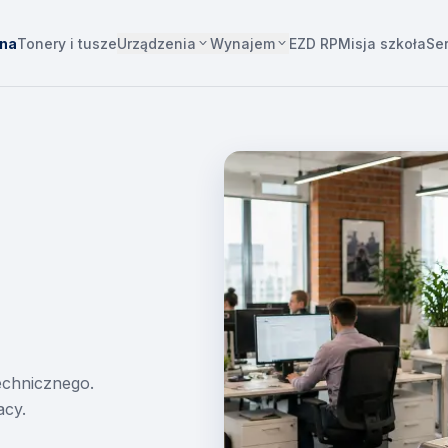
Urządzenia
Wynajem
wna
Tonery i tusze
EZD RP
Misja szkoła
Se
technicznego.
acy.