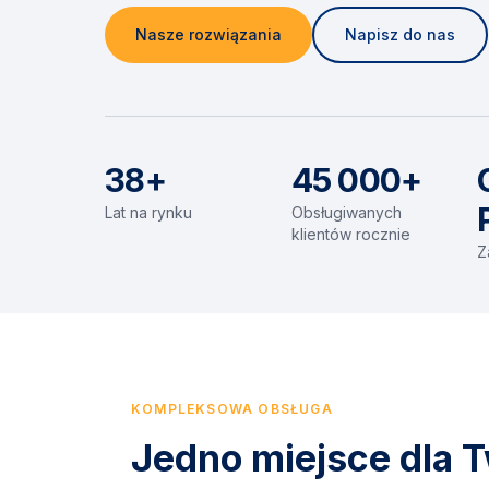
Nasze rozwiązania
Napisz do nas
38+
45 000+
Lat na rynku
Obsługiwanych
klientów rocznie
Z
KOMPLEKSOWA OBSŁUGA
Jedno miejsce dla T