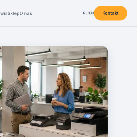
Kontakt
rwis
Sklep
O nas
PL
/
EN