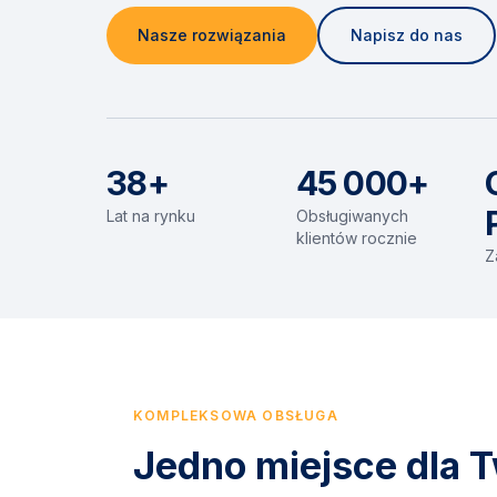
Nasze rozwiązania
Napisz do nas
38+
45 000+
Lat na rynku
Obsługiwanych
klientów rocznie
Z
KOMPLEKSOWA OBSŁUGA
Jedno miejsce dla T