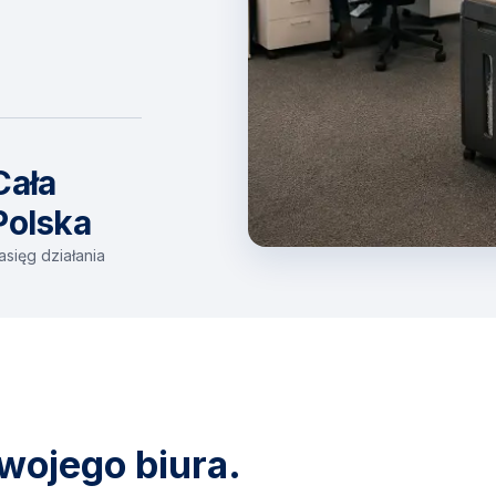
Cała
Polska
asięg działania
wojego biura.