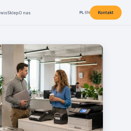
Kontakt
rwis
Sklep
O nas
PL
/
EN