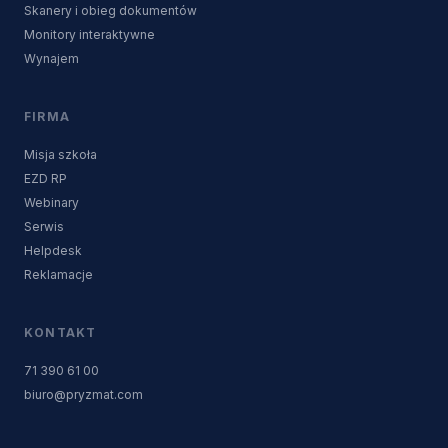
Skanery i obieg dokumentów
Monitory interaktywne
Wynajem
FIRMA
Misja szkoła
EZD RP
Webinary
Serwis
Helpdesk
Reklamacje
KONTAKT
71 390 61 00
biuro@pryzmat.com