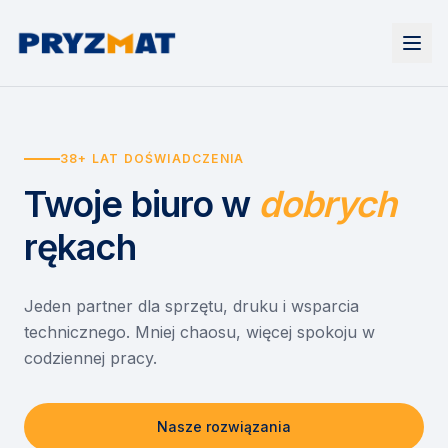
Strona główna
Tonery i tusze
38+ LAT DOŚWIADCZENIA
Urządzenia
Wynajem
Drukarki i urządzenia wielofunkcyjne
Twoje biuro
w
dobrych
EZD RP
Etykiety i identyfikacja
Wynajem drukarek
Misja szkoła
Skanery i obieg dokumentów
Wynajem urządzeń biurowych
rękach
Monitory interaktywne
Asystent druku
Serwis
Niszczarki dokumentów
Sklep
O nas
Jeden partner dla sprzętu, druku i wsparcia
technicznego. Mniej chaosu, więcej spokoju w
Kontakt
PL
/
EN
codziennej pracy.
Nasze rozwiązania