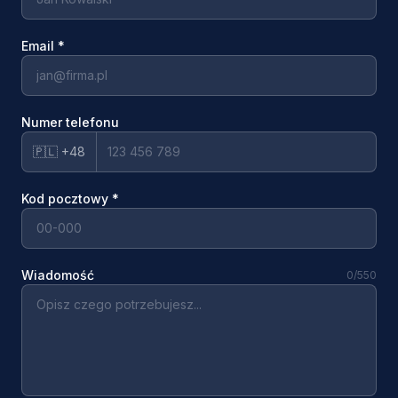
Email
*
Numer telefonu
🇵🇱 +48
Kod pocztowy
*
Wiadomość
0
/550