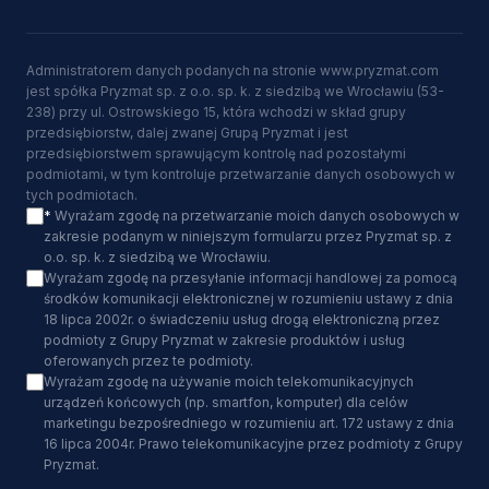
Administratorem danych podanych na stronie www.pryzmat.com
jest spółka Pryzmat sp. z o.o. sp. k. z siedzibą we Wrocławiu (53-
238) przy ul. Ostrowskiego 15, która wchodzi w skład grupy
przedsiębiorstw, dalej zwanej Grupą Pryzmat i jest
przedsiębiorstwem sprawującym kontrolę nad pozostałymi
podmiotami, w tym kontroluje przetwarzanie danych osobowych w
tych podmiotach.
*
Wyrażam zgodę na przetwarzanie moich danych osobowych w
zakresie podanym w niniejszym formularzu przez Pryzmat sp. z
o.o. sp. k. z siedzibą we Wrocławiu.
Wyrażam zgodę na przesyłanie informacji handlowej za pomocą
środków komunikacji elektronicznej w rozumieniu ustawy z dnia
18 lipca 2002r. o świadczeniu usług drogą elektroniczną przez
podmioty z Grupy Pryzmat w zakresie produktów i usług
oferowanych przez te podmioty.
Wyrażam zgodę na używanie moich telekomunikacyjnych
urządzeń końcowych (np. smartfon, komputer) dla celów
marketingu bezpośredniego w rozumieniu art. 172 ustawy z dnia
16 lipca 2004r. Prawo telekomunikacyjne przez podmioty z Grupy
Pryzmat.