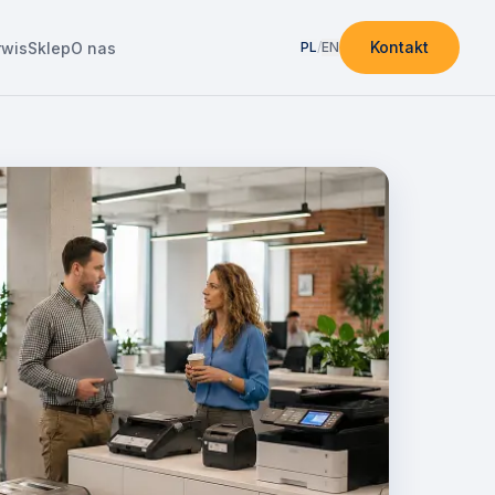
Kontakt
rwis
Sklep
O nas
PL
/
EN