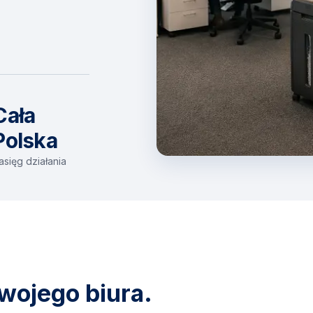
Cała
Polska
asięg działania
wojego biura.