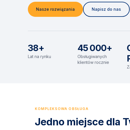
Nasze rozwiązania
Napisz do nas
38+
45 000+
Lat na rynku
Obsługiwanych
klientów rocznie
Z
KOMPLEKSOWA OBSŁUGA
Jedno miejsce dla T