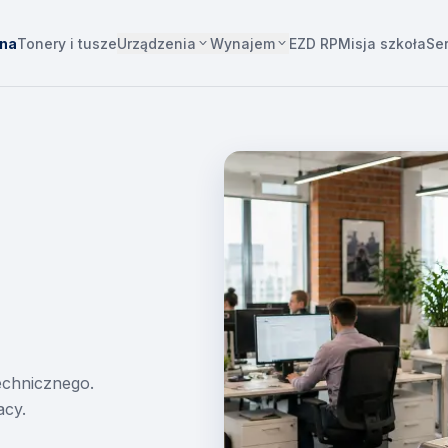
Urządzenia
Wynajem
wna
Tonery i tusze
EZD RP
Misja szkoła
Se
technicznego.
acy.