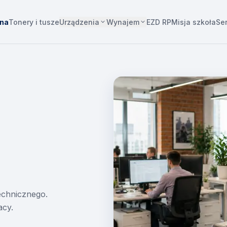
Urządzenia
Wynajem
wna
Tonery i tusze
EZD RP
Misja szkoła
Se
technicznego.
acy.