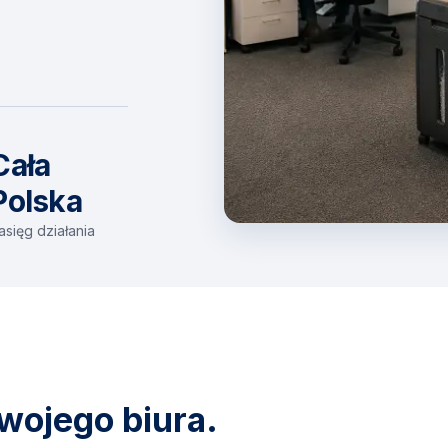
Cała
Polska
asięg działania
wojego biura.