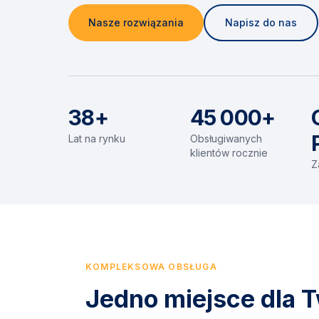
Nasze rozwiązania
Napisz do nas
38+
45 000+
Lat na rynku
Obsługiwanych
klientów rocznie
Z
KOMPLEKSOWA OBSŁUGA
Jedno miejsce dla T