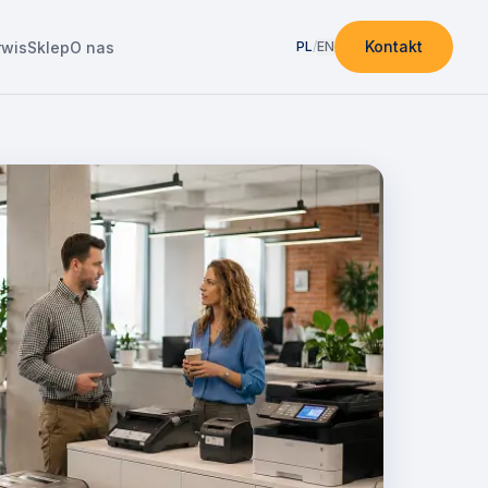
Kontakt
rwis
Sklep
O nas
PL
/
EN