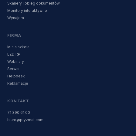
Skanery i obieg dokumentów
Monitory interaktywne
Wynajem
FIRMA
Misja szkoła
EZD RP
Webinary
Serwis
Helpdesk
Reklamacje
KONTAKT
71 390 61 00
biuro@pryzmat.com