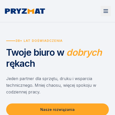
Strona główna
Tonery i tusze
38+ LAT DOŚWIADCZENIA
Urządzenia
Wynajem
Drukarki i urządzenia wielofunkcyjne
Twoje biuro
w
dobrych
EZD RP
Etykiety i identyfikacja
Wynajem drukarek
Misja szkoła
Skanery i obieg dokumentów
Wynajem urządzeń biurowych
rękach
Monitory interaktywne
Asystent druku
Serwis
Niszczarki dokumentów
Sklep
O nas
Jeden partner dla sprzętu, druku i wsparcia
technicznego. Mniej chaosu, więcej spokoju w
Kontakt
PL
/
EN
codziennej pracy.
Nasze rozwiązania