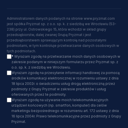
Administratorem danych podanych na stronie www.pryzmat.com
jest spółka Pryzmat sp. z o.o. sp. k. z siedzibą we Wrocławiu (53-
238) przy ul. Ostrowskiego 15, która wchodzi w skład grupy
przedsiębiorstw, dalej zwanej Grupą Pryzmat i jest
przedsiębiorstwem sprawującym kontrolę nad pozostałymi
podmiotami, w tym kontroluje przetwarzanie danych osobowych w
tych podmiotach.
*
Wyrażam zgodę na przetwarzanie moich danych osobowych w
zakresie podanym w niniejszym formularzu przez Pryzmat sp. z
o.o. sp. k. z siedzibą we Wrocławiu.
Wyrażam zgodę na przesyłanie informacji handlowej za pomocą
środków komunikacji elektronicznej w rozumieniu ustawy z dnia
18 lipca 2002r. o świadczeniu usług drogą elektroniczną przez
podmioty z Grupy Pryzmat w zakresie produktów i usług
oferowanych przez te podmioty.
Wyrażam zgodę na używanie moich telekomunikacyjnych
urządzeń końcowych (np. smartfon, komputer) dla celów
marketingu bezpośredniego w rozumieniu art. 172 ustawy z dnia
16 lipca 2004r. Prawo telekomunikacyjne przez podmioty z Grupy
Pryzmat.