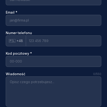
Email
*
Numer telefonu
🇵🇱 +48
Kod pocztowy
*
Wiadomość
0
/550