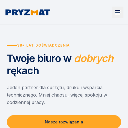
Strona główna
Tonery i tusze
38+ LAT DOŚWIADCZENIA
Urządzenia
Wynajem
Drukarki i urządzenia wielofunkcyjne
Twoje biuro
w
dobrych
EZD RP
Etykiety i identyfikacja
Wynajem drukarek
Misja szkoła
Skanery i obieg dokumentów
Wynajem urządzeń biurowych
rękach
Monitory interaktywne
Asystent druku
Serwis
Niszczarki dokumentów
Sklep
O nas
Jeden partner dla sprzętu, druku i wsparcia
technicznego. Mniej chaosu, więcej spokoju w
Kontakt
PL
/
EN
codziennej pracy.
Nasze rozwiązania