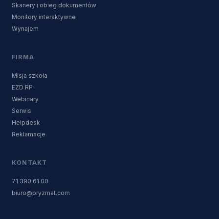
Skanery i obieg dokumentów
Monitory interaktywne
Wynajem
FIRMA
Misja szkoła
EZD RP
Webinary
Serwis
Helpdesk
Reklamacje
KONTAKT
71 390 61 00
biuro@pryzmat.com