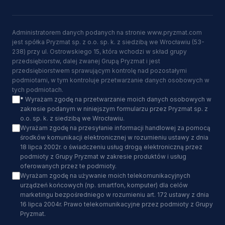
Administratorem danych podanych na stronie www.pryzmat.com
jest spółka Pryzmat sp. z o.o. sp. k. z siedzibą we Wrocławiu (53-
238) przy ul. Ostrowskiego 15, która wchodzi w skład grupy
przedsiębiorstw, dalej zwanej Grupą Pryzmat i jest
przedsiębiorstwem sprawującym kontrolę nad pozostałymi
podmiotami, w tym kontroluje przetwarzanie danych osobowych w
tych podmiotach.
*
Wyrażam zgodę na przetwarzanie moich danych osobowych w
zakresie podanym w niniejszym formularzu przez Pryzmat sp. z
o.o. sp. k. z siedzibą we Wrocławiu.
Wyrażam zgodę na przesyłanie informacji handlowej za pomocą
środków komunikacji elektronicznej w rozumieniu ustawy z dnia
18 lipca 2002r. o świadczeniu usług drogą elektroniczną przez
podmioty z Grupy Pryzmat w zakresie produktów i usług
oferowanych przez te podmioty.
Wyrażam zgodę na używanie moich telekomunikacyjnych
urządzeń końcowych (np. smartfon, komputer) dla celów
marketingu bezpośredniego w rozumieniu art. 172 ustawy z dnia
16 lipca 2004r. Prawo telekomunikacyjne przez podmioty z Grupy
Pryzmat.