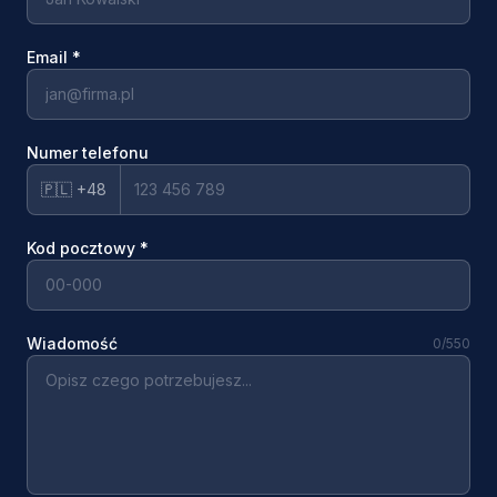
Email
*
Numer telefonu
🇵🇱 +48
Kod pocztowy
*
Wiadomość
0
/550