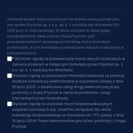
Administratorem danych podanych na stronie www.pryzmat.com
jest spółka Pryzmat sp. z o.o. sp. k. z siedzibą we Wrocławiu (53-
238) przy ul. Ostrowskiego 15, która wchodzi w skład grupy
przedsiębiorstw, dalej zwanej Grupą Pryzmat i jest
przedsiębiorstwem sprawującym kontrolę nad pozostałymi
podmiotami, w tym kontroluje przetwarzanie danych osobowych w
tych podmiotach.
*
Wyrażam zgodę na przetwarzanie moich danych osobowych w
zakresie podanym w niniejszym formularzu przez Pryzmat sp. z
o.o. sp. k. z siedzibą we Wrocławiu.
Wyrażam zgodę na przesyłanie informacji handlowej za pomocą
środków komunikacji elektronicznej w rozumieniu ustawy z dnia
18 lipca 2002r. o świadczeniu usług drogą elektroniczną przez
podmioty z Grupy Pryzmat w zakresie produktów i usług
oferowanych przez te podmioty.
Wyrażam zgodę na używanie moich telekomunikacyjnych
urządzeń końcowych (np. smartfon, komputer) dla celów
marketingu bezpośredniego w rozumieniu art. 172 ustawy z dnia
16 lipca 2004r. Prawo telekomunikacyjne przez podmioty z Grupy
Pryzmat.