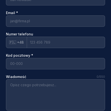
Email
*
Numer telefonu
🇵🇱 +48
Kod pocztowy
*
Wiadomość
0
/550