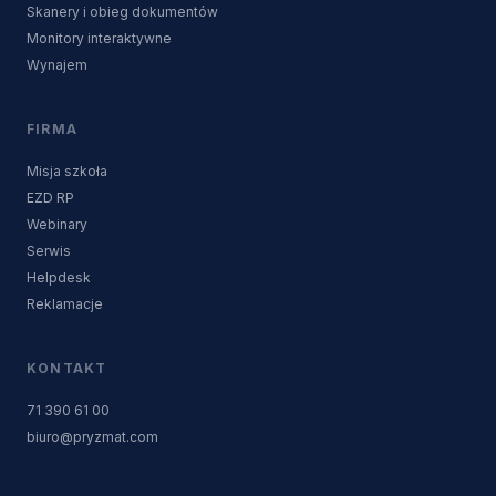
Skanery i obieg dokumentów
Monitory interaktywne
Wynajem
FIRMA
Misja szkoła
EZD RP
Webinary
Serwis
Helpdesk
Reklamacje
KONTAKT
71 390 61 00
biuro@pryzmat.com