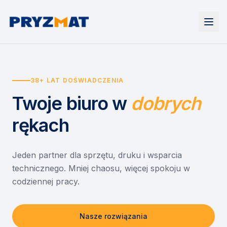
Strona główna
Tonery i tusze
38+ LAT DOŚWIADCZENIA
Urządzenia
Wynajem
Drukarki i urządzenia wielofunkcyjne
Twoje biuro
w
dobrych
EZD RP
Etykiety i identyfikacja
Wynajem drukarek
Misja szkoła
Skanery i obieg dokumentów
Wynajem urządzeń biurowych
rękach
Monitory interaktywne
Asystent druku
Serwis
Niszczarki dokumentów
Sklep
O nas
Jeden partner dla sprzętu, druku i wsparcia
technicznego. Mniej chaosu, więcej spokoju w
Kontakt
PL
/
EN
codziennej pracy.
Nasze rozwiązania