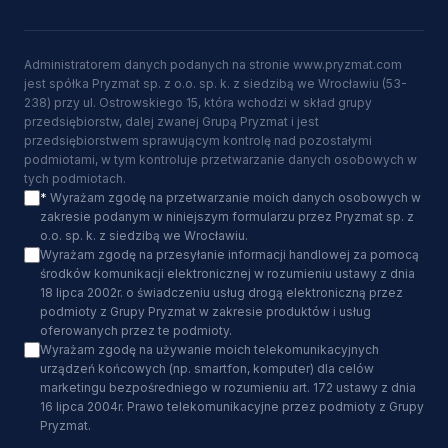
Administratorem danych podanych na stronie www.pryzmat.com
jest spółka Pryzmat sp. z o.o. sp. k. z siedzibą we Wrocławiu (53-
238) przy ul. Ostrowskiego 15, która wchodzi w skład grupy
przedsiębiorstw, dalej zwanej Grupą Pryzmat i jest
przedsiębiorstwem sprawującym kontrolę nad pozostałymi
podmiotami, w tym kontroluje przetwarzanie danych osobowych w
tych podmiotach.
*
Wyrażam zgodę na przetwarzanie moich danych osobowych w
zakresie podanym w niniejszym formularzu przez Pryzmat sp. z
o.o. sp. k. z siedzibą we Wrocławiu.
Wyrażam zgodę na przesyłanie informacji handlowej za pomocą
środków komunikacji elektronicznej w rozumieniu ustawy z dnia
18 lipca 2002r. o świadczeniu usług drogą elektroniczną przez
podmioty z Grupy Pryzmat w zakresie produktów i usług
oferowanych przez te podmioty.
Wyrażam zgodę na używanie moich telekomunikacyjnych
urządzeń końcowych (np. smartfon, komputer) dla celów
marketingu bezpośredniego w rozumieniu art. 172 ustawy z dnia
16 lipca 2004r. Prawo telekomunikacyjne przez podmioty z Grupy
Pryzmat.