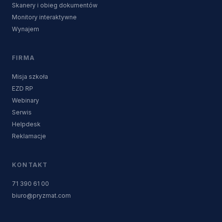
Skanery i obieg dokumentów
Monitory interaktywne
Wynajem
FIRMA
Misja szkoła
EZD RP
Webinary
Serwis
Helpdesk
Reklamacje
KONTAKT
71 390 61 00
biuro@pryzmat.com