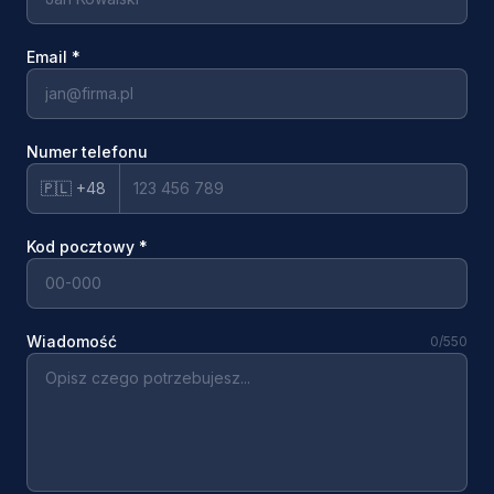
Email
*
Numer telefonu
🇵🇱 +48
Kod pocztowy
*
Wiadomość
0
/550