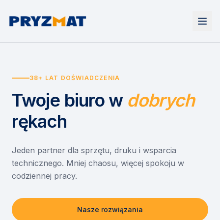
Strona główna
Tonery i tusze
38+ LAT DOŚWIADCZENIA
Urządzenia
Wynajem
Drukarki i urządzenia wielofunkcyjne
Twoje biuro
w
dobrych
EZD RP
Etykiety i identyfikacja
Wynajem drukarek
Misja szkoła
Skanery i obieg dokumentów
Wynajem urządzeń biurowych
rękach
Monitory interaktywne
Asystent druku
Serwis
Niszczarki dokumentów
Sklep
O nas
Jeden partner dla sprzętu, druku i wsparcia
technicznego. Mniej chaosu, więcej spokoju w
Kontakt
PL
/
EN
codziennej pracy.
Nasze rozwiązania