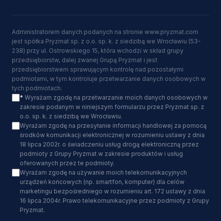
Administratorem danych podanych na stronie www.pryzmat.com
jest spółka Pryzmat sp. z o.o. sp. k. z siedzibą we Wrocławiu (53-
238) przy ul. Ostrowskiego 15, która wchodzi w skład grupy
przedsiębiorstw, dalej zwanej Grupą Pryzmat i jest
przedsiębiorstwem sprawującym kontrolę nad pozostałymi
podmiotami, w tym kontroluje przetwarzanie danych osobowych w
tych podmiotach.
*
Wyrażam zgodę na przetwarzanie moich danych osobowych w
zakresie podanym w niniejszym formularzu przez Pryzmat sp. z
o.o. sp. k. z siedzibą we Wrocławiu.
Wyrażam zgodę na przesyłanie informacji handlowej za pomocą
środków komunikacji elektronicznej w rozumieniu ustawy z dnia
18 lipca 2002r. o świadczeniu usług drogą elektroniczną przez
podmioty z Grupy Pryzmat w zakresie produktów i usług
oferowanych przez te podmioty.
Wyrażam zgodę na używanie moich telekomunikacyjnych
urządzeń końcowych (np. smartfon, komputer) dla celów
marketingu bezpośredniego w rozumieniu art. 172 ustawy z dnia
16 lipca 2004r. Prawo telekomunikacyjne przez podmioty z Grupy
Pryzmat.