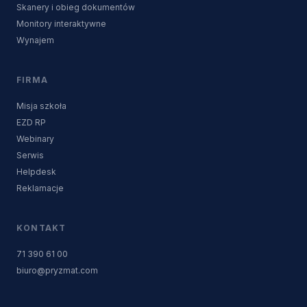
Skanery i obieg dokumentów
Monitory interaktywne
Wynajem
FIRMA
Misja szkoła
EZD RP
Webinary
Serwis
Helpdesk
Reklamacje
KONTAKT
71 390 61 00
biuro@pryzmat.com