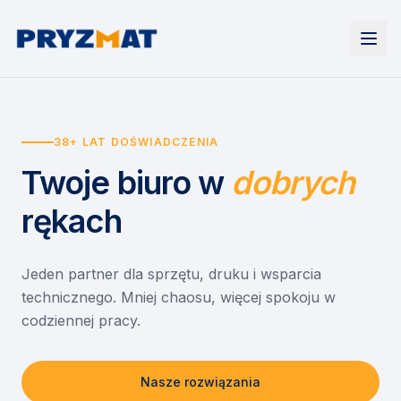
Strona główna
Tonery i tusze
38+ LAT DOŚWIADCZENIA
Urządzenia
Wynajem
Drukarki i urządzenia wielofunkcyjne
Twoje biuro
w
dobrych
EZD RP
Etykiety i identyfikacja
Wynajem drukarek
Misja szkoła
Skanery i obieg dokumentów
Wynajem urządzeń biurowych
rękach
Monitory interaktywne
Asystent druku
Serwis
Niszczarki dokumentów
Sklep
O nas
Jeden partner dla sprzętu, druku i wsparcia
technicznego. Mniej chaosu, więcej spokoju w
Kontakt
PL
/
EN
codziennej pracy.
Nasze rozwiązania