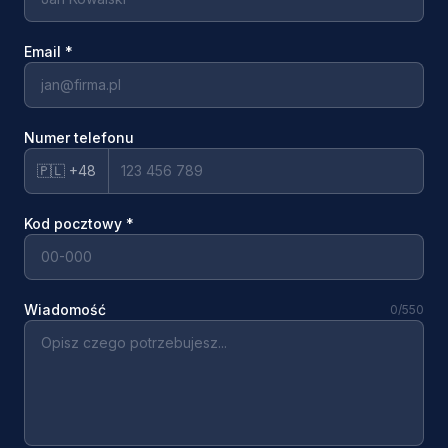
Email
*
Numer telefonu
🇵🇱 +48
Kod pocztowy
*
Wiadomość
0
/550