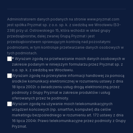
Administratorem danych podanych na stronie www.pryzmat.com
jest spółka Pryzmat sp. z o.o. sp. k. z siedzibą we Wrocławiu (53-
238) przy ul. Ostrowskiego 15, która wchodzi w skład grupy
przedsiębiorstw, dalej zwanej Grupą Pryzmat i jest
przedsiębiorstwem sprawującym kontrolę nad pozostałymi
podmiotami, w tym kontroluje przetwarzanie danych osobowych w
tych podmiotach.
*
Wyrażam zgodę na przetwarzanie moich danych osobowych w
zakresie podanym w niniejszym formularzu przez Pryzmat sp. z
o.o. sp. k. z siedzibą we Wrocławiu.
Wyrażam zgodę na przesyłanie informacji handlowej za pomocą
środków komunikacji elektronicznej w rozumieniu ustawy z dnia
18 lipca 2002r. o świadczeniu usług drogą elektroniczną przez
podmioty z Grupy Pryzmat w zakresie produktów i usług
oferowanych przez te podmioty.
Wyrażam zgodę na używanie moich telekomunikacyjnych
urządzeń końcowych (np. smartfon, komputer) dla celów
marketingu bezpośredniego w rozumieniu art. 172 ustawy z dnia
16 lipca 2004r. Prawo telekomunikacyjne przez podmioty z Grupy
Pryzmat.