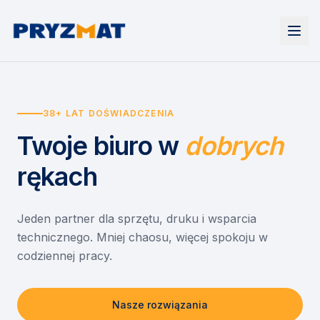
Strona główna
Tonery i tusze
38+ LAT DOŚWIADCZENIA
Urządzenia
Wynajem
Drukarki i urządzenia wielofunkcyjne
Twoje biuro
w
dobrych
EZD RP
Etykiety i identyfikacja
Wynajem drukarek
Misja szkoła
Skanery i obieg dokumentów
Wynajem urządzeń biurowych
rękach
Monitory interaktywne
Asystent druku
Serwis
Niszczarki dokumentów
Sklep
O nas
Jeden partner dla sprzętu, druku i wsparcia
technicznego. Mniej chaosu, więcej spokoju w
Kontakt
PL
/
EN
codziennej pracy.
Nasze rozwiązania