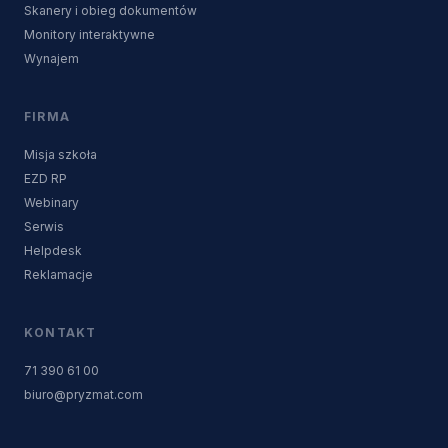
Skanery i obieg dokumentów
Monitory interaktywne
Wynajem
FIRMA
Misja szkoła
EZD RP
Webinary
Serwis
Helpdesk
Reklamacje
KONTAKT
71 390 61 00
biuro@pryzmat.com