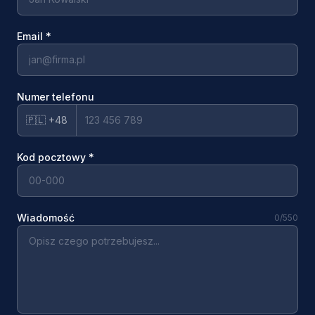
Email
*
Numer telefonu
🇵🇱 +48
Kod pocztowy
*
Wiadomość
0
/550