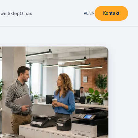
Kontakt
rwis
Sklep
O nas
PL
/
EN