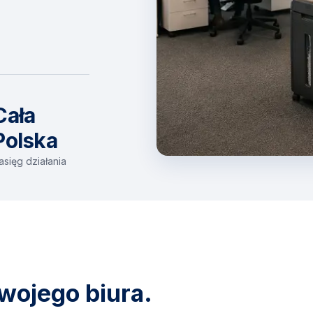
Cała
Polska
asięg działania
wojego biura.