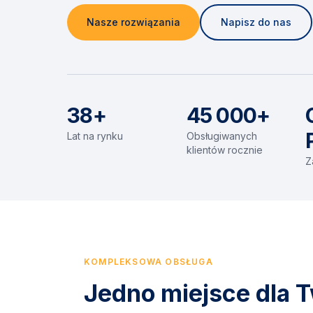
Nasze rozwiązania
Napisz do nas
38+
45 000+
Lat na rynku
Obsługiwanych
klientów rocznie
Z
KOMPLEKSOWA OBSŁUGA
Jedno miejsce dla T