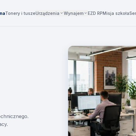
Urządzenia
Wynajem
wna
Tonery i tusze
EZD RP
Misja szkoła
Se
technicznego.
acy.