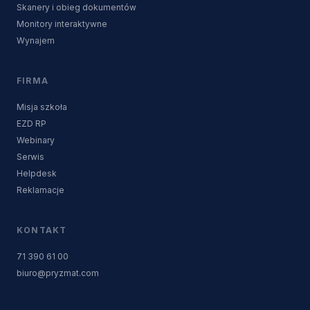
Skanery i obieg dokumentów
Monitory interaktywne
Wynajem
FIRMA
Misja szkoła
EZD RP
Webinary
Serwis
Helpdesk
Reklamacje
KONTAKT
71 390 61 00
biuro@pryzmat.com