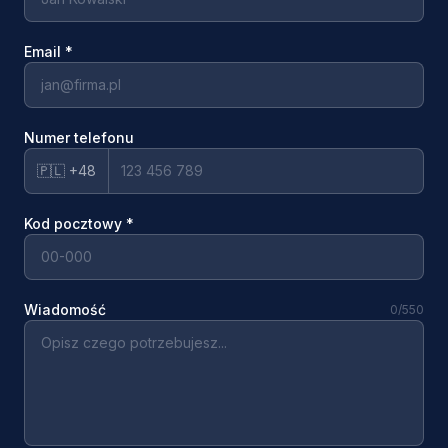
Email
*
Numer telefonu
🇵🇱 +48
Kod pocztowy
*
Wiadomość
0
/550