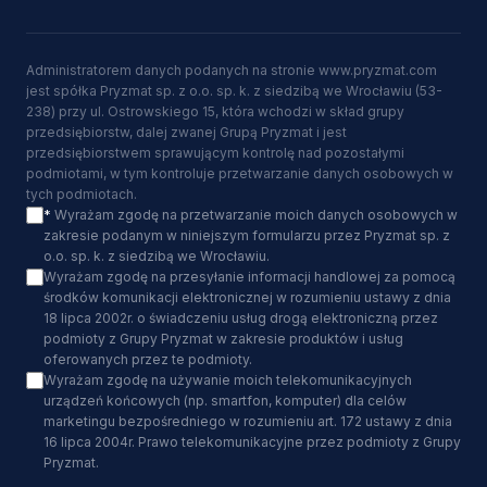
Administratorem danych podanych na stronie www.pryzmat.com
jest spółka Pryzmat sp. z o.o. sp. k. z siedzibą we Wrocławiu (53-
238) przy ul. Ostrowskiego 15, która wchodzi w skład grupy
przedsiębiorstw, dalej zwanej Grupą Pryzmat i jest
przedsiębiorstwem sprawującym kontrolę nad pozostałymi
podmiotami, w tym kontroluje przetwarzanie danych osobowych w
tych podmiotach.
*
Wyrażam zgodę na przetwarzanie moich danych osobowych w
zakresie podanym w niniejszym formularzu przez Pryzmat sp. z
o.o. sp. k. z siedzibą we Wrocławiu.
Wyrażam zgodę na przesyłanie informacji handlowej za pomocą
środków komunikacji elektronicznej w rozumieniu ustawy z dnia
18 lipca 2002r. o świadczeniu usług drogą elektroniczną przez
podmioty z Grupy Pryzmat w zakresie produktów i usług
oferowanych przez te podmioty.
Wyrażam zgodę na używanie moich telekomunikacyjnych
urządzeń końcowych (np. smartfon, komputer) dla celów
marketingu bezpośredniego w rozumieniu art. 172 ustawy z dnia
16 lipca 2004r. Prawo telekomunikacyjne przez podmioty z Grupy
Pryzmat.