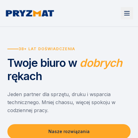
Strona główna
Tonery i tusze
38+ LAT DOŚWIADCZENIA
Urządzenia
Wynajem
Drukarki i urządzenia wielofunkcyjne
Twoje biuro
w
dobrych
EZD RP
Etykiety i identyfikacja
Wynajem drukarek
Misja szkoła
Skanery i obieg dokumentów
Wynajem urządzeń biurowych
rękach
Monitory interaktywne
Asystent druku
Serwis
Niszczarki dokumentów
Sklep
O nas
Jeden partner dla sprzętu, druku i wsparcia
technicznego. Mniej chaosu, więcej spokoju w
Kontakt
PL
/
EN
codziennej pracy.
Nasze rozwiązania