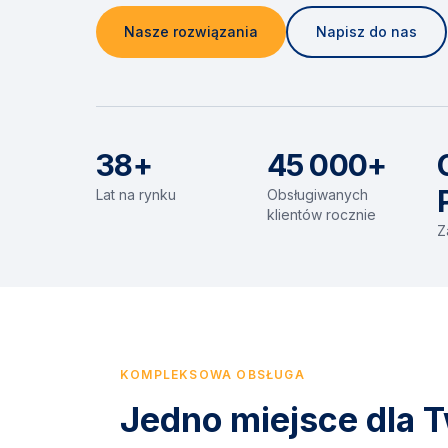
Nasze rozwiązania
Napisz do nas
38+
45 000+
Lat na rynku
Obsługiwanych
klientów rocznie
Z
KOMPLEKSOWA OBSŁUGA
Jedno miejsce dla T