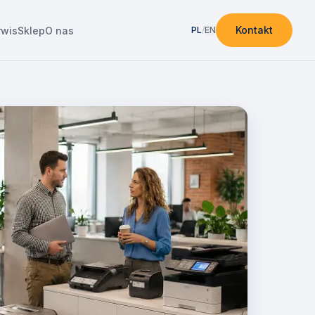
Kontakt
rwis
Sklep
O nas
PL
/
EN