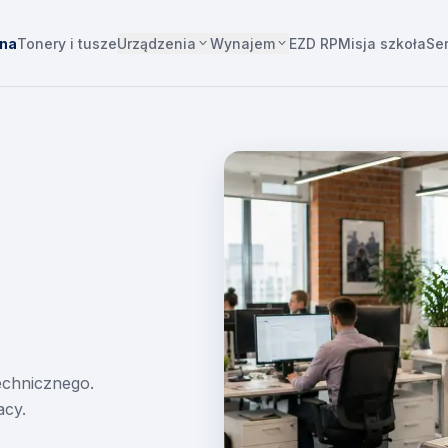
Urządzenia
Wynajem
wna
Tonery i tusze
EZD RP
Misja szkoła
Se
technicznego.
acy.