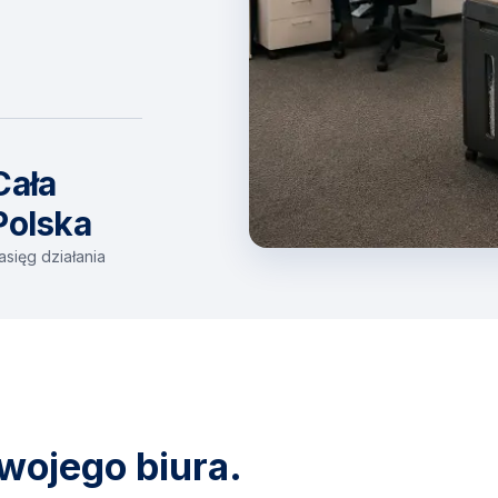
Cała
Polska
asięg działania
wojego biura.