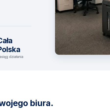
Cała
Polska
asięg działania
wojego biura.