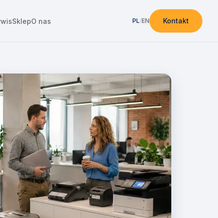
Kontakt
rwis
Sklep
O nas
PL
/
EN