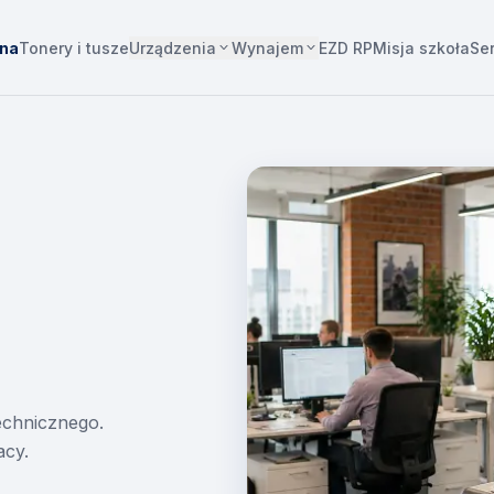
Urządzenia
Wynajem
wna
Tonery i tusze
EZD RP
Misja szkoła
Se
technicznego.
acy.