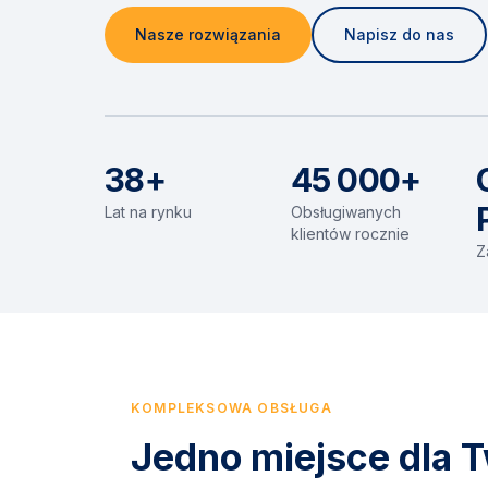
Nasze rozwiązania
Napisz do nas
38+
45 000+
Lat na rynku
Obsługiwanych
klientów rocznie
Z
KOMPLEKSOWA OBSŁUGA
Jedno miejsce dla T