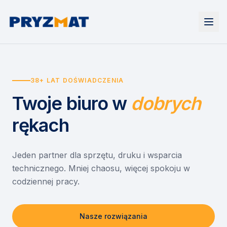
Strona główna
Tonery i tusze
38+ LAT DOŚWIADCZENIA
Urządzenia
Wynajem
Drukarki i urządzenia wielofunkcyjne
Twoje biuro
w
dobrych
EZD RP
Etykiety i identyfikacja
Wynajem drukarek
Misja szkoła
Skanery i obieg dokumentów
Wynajem urządzeń biurowych
rękach
Monitory interaktywne
Asystent druku
Serwis
Niszczarki dokumentów
Sklep
O nas
Jeden partner dla sprzętu, druku i wsparcia
technicznego. Mniej chaosu, więcej spokoju w
Kontakt
PL
/
EN
codziennej pracy.
Nasze rozwiązania