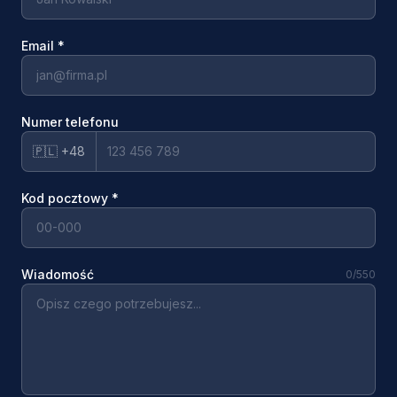
Email
*
Numer telefonu
🇵🇱 +48
Kod pocztowy
*
Wiadomość
0
/550