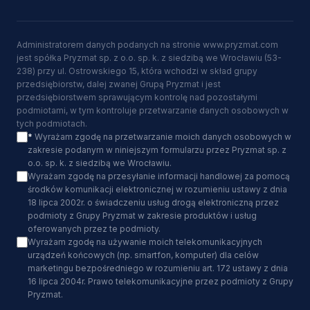
Administratorem danych podanych na stronie www.pryzmat.com
jest spółka Pryzmat sp. z o.o. sp. k. z siedzibą we Wrocławiu (53-
238) przy ul. Ostrowskiego 15, która wchodzi w skład grupy
przedsiębiorstw, dalej zwanej Grupą Pryzmat i jest
przedsiębiorstwem sprawującym kontrolę nad pozostałymi
podmiotami, w tym kontroluje przetwarzanie danych osobowych w
tych podmiotach.
*
Wyrażam zgodę na przetwarzanie moich danych osobowych w
zakresie podanym w niniejszym formularzu przez Pryzmat sp. z
o.o. sp. k. z siedzibą we Wrocławiu.
Wyrażam zgodę na przesyłanie informacji handlowej za pomocą
środków komunikacji elektronicznej w rozumieniu ustawy z dnia
18 lipca 2002r. o świadczeniu usług drogą elektroniczną przez
podmioty z Grupy Pryzmat w zakresie produktów i usług
oferowanych przez te podmioty.
Wyrażam zgodę na używanie moich telekomunikacyjnych
urządzeń końcowych (np. smartfon, komputer) dla celów
marketingu bezpośredniego w rozumieniu art. 172 ustawy z dnia
16 lipca 2004r. Prawo telekomunikacyjne przez podmioty z Grupy
Pryzmat.