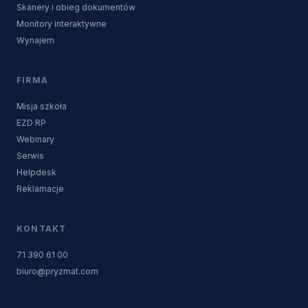
Skanery i obieg dokumentów
Monitory interaktywne
Wynajem
FIRMA
Misja szkoła
EZD RP
Webinary
Serwis
Helpdesk
Reklamacje
KONTAKT
71 390 61 00
biuro@pryzmat.com