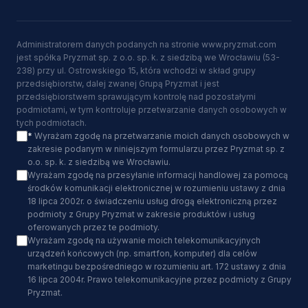
Administratorem danych podanych na stronie www.pryzmat.com
jest spółka Pryzmat sp. z o.o. sp. k. z siedzibą we Wrocławiu (53-
238) przy ul. Ostrowskiego 15, która wchodzi w skład grupy
przedsiębiorstw, dalej zwanej Grupą Pryzmat i jest
przedsiębiorstwem sprawującym kontrolę nad pozostałymi
podmiotami, w tym kontroluje przetwarzanie danych osobowych w
tych podmiotach.
*
Wyrażam zgodę na przetwarzanie moich danych osobowych w
zakresie podanym w niniejszym formularzu przez Pryzmat sp. z
o.o. sp. k. z siedzibą we Wrocławiu.
Wyrażam zgodę na przesyłanie informacji handlowej za pomocą
środków komunikacji elektronicznej w rozumieniu ustawy z dnia
18 lipca 2002r. o świadczeniu usług drogą elektroniczną przez
podmioty z Grupy Pryzmat w zakresie produktów i usług
oferowanych przez te podmioty.
Wyrażam zgodę na używanie moich telekomunikacyjnych
urządzeń końcowych (np. smartfon, komputer) dla celów
marketingu bezpośredniego w rozumieniu art. 172 ustawy z dnia
16 lipca 2004r. Prawo telekomunikacyjne przez podmioty z Grupy
Pryzmat.