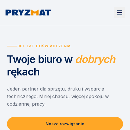
Strona główna
Tonery i tusze
38+ LAT DOŚWIADCZENIA
Urządzenia
Wynajem
Drukarki i urządzenia wielofunkcyjne
Twoje biuro
w
dobrych
EZD RP
Etykiety i identyfikacja
Wynajem drukarek
Misja szkoła
Skanery i obieg dokumentów
Wynajem urządzeń biurowych
rękach
Monitory interaktywne
Asystent druku
Serwis
Niszczarki dokumentów
Sklep
O nas
Jeden partner dla sprzętu, druku i wsparcia
technicznego. Mniej chaosu, więcej spokoju w
Kontakt
PL
/
EN
codziennej pracy.
Nasze rozwiązania