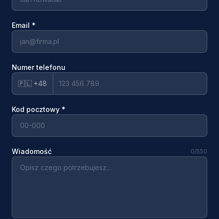
Email
*
Numer telefonu
🇵🇱 +48
Kod pocztowy
*
Wiadomość
0
/550