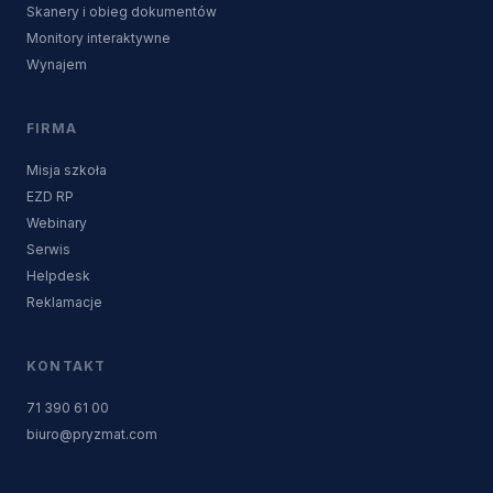
Skanery i obieg dokumentów
Monitory interaktywne
Wynajem
FIRMA
Misja szkoła
EZD RP
Webinary
Serwis
Helpdesk
Reklamacje
KONTAKT
71 390 61 00
biuro@pryzmat.com