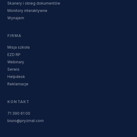
Skanery i obieg dokumentów
Monitory interaktywne
Wynajem
FIRMA
Misja szkoła
EZD RP
Webinary
Serwis
Helpdesk
Reklamacje
KONTAKT
71 390 61 00
biuro@pryzmat.com