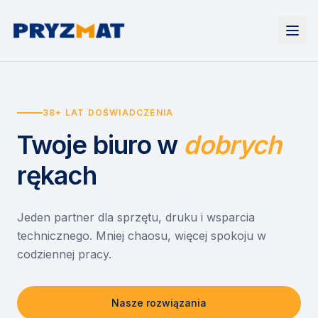
Strona główna
Tonery i tusze
38+ LAT DOŚWIADCZENIA
Urządzenia
Wynajem
Drukarki i urządzenia wielofunkcyjne
Twoje biuro
w
dobrych
EZD RP
Etykiety i identyfikacja
Wynajem drukarek
Misja szkoła
Skanery i obieg dokumentów
Wynajem urządzeń biurowych
rękach
Monitory interaktywne
Asystent druku
Serwis
Niszczarki dokumentów
Sklep
O nas
Jeden partner dla sprzętu, druku i wsparcia
technicznego. Mniej chaosu, więcej spokoju w
Kontakt
PL
/
EN
codziennej pracy.
Nasze rozwiązania