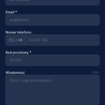
Email
*
Numer telefonu
🇵🇱 +48
Kod pocztowy
*
Wiadomość
0
/550