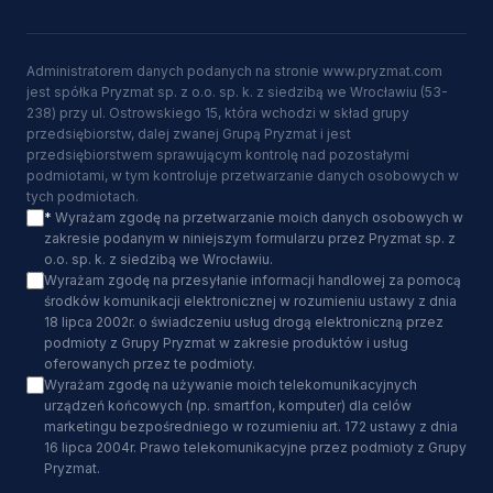
Administratorem danych podanych na stronie www.pryzmat.com
jest spółka Pryzmat sp. z o.o. sp. k. z siedzibą we Wrocławiu (53-
238) przy ul. Ostrowskiego 15, która wchodzi w skład grupy
przedsiębiorstw, dalej zwanej Grupą Pryzmat i jest
przedsiębiorstwem sprawującym kontrolę nad pozostałymi
podmiotami, w tym kontroluje przetwarzanie danych osobowych w
tych podmiotach.
*
Wyrażam zgodę na przetwarzanie moich danych osobowych w
zakresie podanym w niniejszym formularzu przez Pryzmat sp. z
o.o. sp. k. z siedzibą we Wrocławiu.
Wyrażam zgodę na przesyłanie informacji handlowej za pomocą
środków komunikacji elektronicznej w rozumieniu ustawy z dnia
18 lipca 2002r. o świadczeniu usług drogą elektroniczną przez
podmioty z Grupy Pryzmat w zakresie produktów i usług
oferowanych przez te podmioty.
Wyrażam zgodę na używanie moich telekomunikacyjnych
urządzeń końcowych (np. smartfon, komputer) dla celów
marketingu bezpośredniego w rozumieniu art. 172 ustawy z dnia
16 lipca 2004r. Prawo telekomunikacyjne przez podmioty z Grupy
Pryzmat.