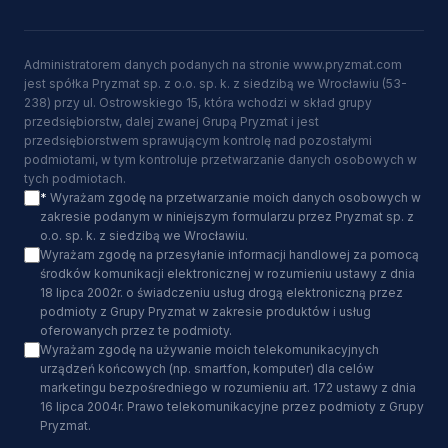
Administratorem danych podanych na stronie www.pryzmat.com
jest spółka Pryzmat sp. z o.o. sp. k. z siedzibą we Wrocławiu (53-
238) przy ul. Ostrowskiego 15, która wchodzi w skład grupy
przedsiębiorstw, dalej zwanej Grupą Pryzmat i jest
przedsiębiorstwem sprawującym kontrolę nad pozostałymi
podmiotami, w tym kontroluje przetwarzanie danych osobowych w
tych podmiotach.
*
Wyrażam zgodę na przetwarzanie moich danych osobowych w
zakresie podanym w niniejszym formularzu przez Pryzmat sp. z
o.o. sp. k. z siedzibą we Wrocławiu.
Wyrażam zgodę na przesyłanie informacji handlowej za pomocą
środków komunikacji elektronicznej w rozumieniu ustawy z dnia
18 lipca 2002r. o świadczeniu usług drogą elektroniczną przez
podmioty z Grupy Pryzmat w zakresie produktów i usług
oferowanych przez te podmioty.
Wyrażam zgodę na używanie moich telekomunikacyjnych
urządzeń końcowych (np. smartfon, komputer) dla celów
marketingu bezpośredniego w rozumieniu art. 172 ustawy z dnia
16 lipca 2004r. Prawo telekomunikacyjne przez podmioty z Grupy
Pryzmat.