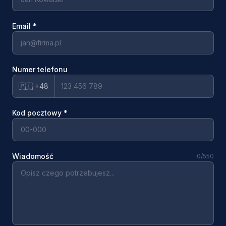
Email
*
Numer telefonu
🇵🇱 +48
Kod pocztowy
*
Wiadomość
0
/550