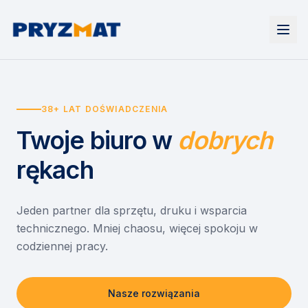
Strona główna
Tonery i tusze
38+ LAT DOŚWIADCZENIA
Urządzenia
Wynajem
Drukarki i urządzenia wielofunkcyjne
Twoje biuro
w
dobrych
EZD RP
Etykiety i identyfikacja
Wynajem drukarek
Misja szkoła
Skanery i obieg dokumentów
Wynajem urządzeń biurowych
rękach
Monitory interaktywne
Asystent druku
Serwis
Niszczarki dokumentów
Sklep
O nas
Jeden partner dla sprzętu, druku i wsparcia
technicznego. Mniej chaosu, więcej spokoju w
Kontakt
PL
/
EN
codziennej pracy.
Nasze rozwiązania