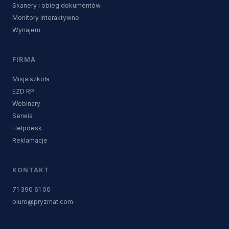
Skanery i obieg dokumentów
Monitory interaktywne
Wynajem
FIRMA
Misja szkoła
EZD RP
Webinary
Serwis
Helpdesk
Reklamacje
KONTAKT
71 390 61 00
biuro@pryzmat.com