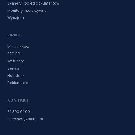
Skanery i obieg dokumentów
Monitory interaktywne
Wynajem
FIRMA
Misja szkoła
EZD RP
Webinary
Serwis
Helpdesk
Reklamacje
KONTAKT
71 390 61 00
biuro@pryzmat.com