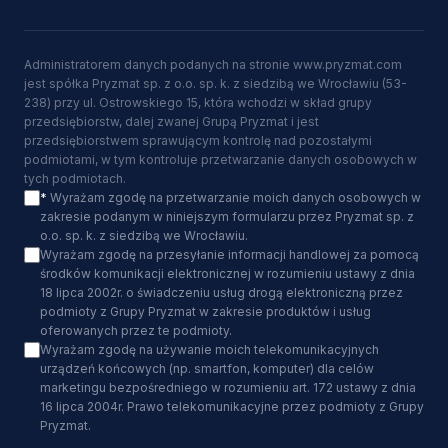
Administratorem danych podanych na stronie www.pryzmat.com
jest spółka Pryzmat sp. z o.o. sp. k. z siedzibą we Wrocławiu (53-
238) przy ul. Ostrowskiego 15, która wchodzi w skład grupy
przedsiębiorstw, dalej zwanej Grupą Pryzmat i jest
przedsiębiorstwem sprawującym kontrolę nad pozostałymi
podmiotami, w tym kontroluje przetwarzanie danych osobowych w
tych podmiotach.
*
Wyrażam zgodę na przetwarzanie moich danych osobowych w
zakresie podanym w niniejszym formularzu przez Pryzmat sp. z
o.o. sp. k. z siedzibą we Wrocławiu.
Wyrażam zgodę na przesyłanie informacji handlowej za pomocą
środków komunikacji elektronicznej w rozumieniu ustawy z dnia
18 lipca 2002r. o świadczeniu usług drogą elektroniczną przez
podmioty z Grupy Pryzmat w zakresie produktów i usług
oferowanych przez te podmioty.
Wyrażam zgodę na używanie moich telekomunikacyjnych
urządzeń końcowych (np. smartfon, komputer) dla celów
marketingu bezpośredniego w rozumieniu art. 172 ustawy z dnia
16 lipca 2004r. Prawo telekomunikacyjne przez podmioty z Grupy
Pryzmat.