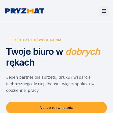
Strona główna
Tonery i tusze
38+ LAT DOŚWIADCZENIA
Urządzenia
Wynajem
Drukarki i urządzenia wielofunkcyjne
Twoje biuro
w
dobrych
EZD RP
Etykiety i identyfikacja
Wynajem drukarek
Misja szkoła
Skanery i obieg dokumentów
Wynajem urządzeń biurowych
rękach
Monitory interaktywne
Asystent druku
Serwis
Niszczarki dokumentów
Sklep
O nas
Jeden partner dla sprzętu, druku i wsparcia
technicznego. Mniej chaosu, więcej spokoju w
Kontakt
PL
/
EN
codziennej pracy.
Nasze rozwiązania