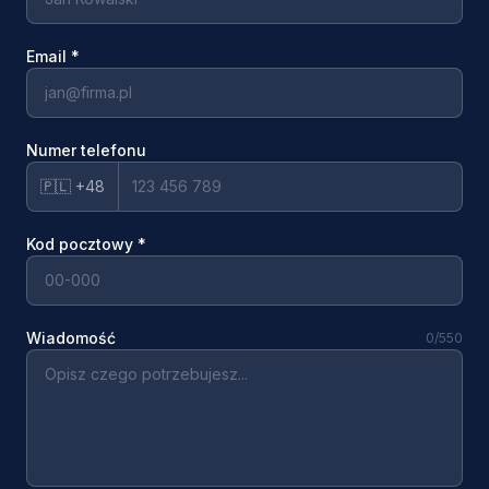
Email
*
Numer telefonu
🇵🇱 +48
Kod pocztowy
*
Wiadomość
0
/550