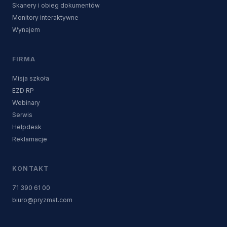
Skanery i obieg dokumentów
Monitory interaktywne
Wynajem
FIRMA
Misja szkoła
EZD RP
Webinary
Serwis
Helpdesk
Reklamacje
KONTAKT
71 390 61 00
biuro@pryzmat.com