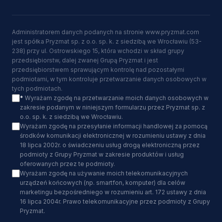
Administratorem danych podanych na stronie www.pryzmat.com
jest spółka Pryzmat sp. z o.o. sp. k. z siedzibą we Wrocławiu (53-
238) przy ul. Ostrowskiego 15, która wchodzi w skład grupy
przedsiębiorstw, dalej zwanej Grupą Pryzmat i jest
przedsiębiorstwem sprawującym kontrolę nad pozostałymi
podmiotami, w tym kontroluje przetwarzanie danych osobowych w
tych podmiotach.
*
Wyrażam zgodę na przetwarzanie moich danych osobowych w
zakresie podanym w niniejszym formularzu przez Pryzmat sp. z
o.o. sp. k. z siedzibą we Wrocławiu.
Wyrażam zgodę na przesyłanie informacji handlowej za pomocą
środków komunikacji elektronicznej w rozumieniu ustawy z dnia
18 lipca 2002r. o świadczeniu usług drogą elektroniczną przez
podmioty z Grupy Pryzmat w zakresie produktów i usług
oferowanych przez te podmioty.
Wyrażam zgodę na używanie moich telekomunikacyjnych
urządzeń końcowych (np. smartfon, komputer) dla celów
marketingu bezpośredniego w rozumieniu art. 172 ustawy z dnia
16 lipca 2004r. Prawo telekomunikacyjne przez podmioty z Grupy
Pryzmat.