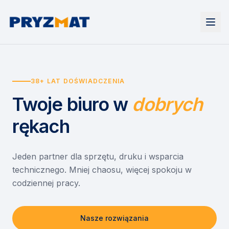
Strona główna
Tonery i tusze
38+ LAT DOŚWIADCZENIA
Urządzenia
Wynajem
Drukarki i urządzenia wielofunkcyjne
Twoje biuro
w
dobrych
EZD RP
Etykiety i identyfikacja
Wynajem drukarek
Misja szkoła
Skanery i obieg dokumentów
Wynajem urządzeń biurowych
rękach
Monitory interaktywne
Asystent druku
Serwis
Niszczarki dokumentów
Sklep
O nas
Jeden partner dla sprzętu, druku i wsparcia
technicznego. Mniej chaosu, więcej spokoju w
Kontakt
PL
/
EN
codziennej pracy.
Nasze rozwiązania