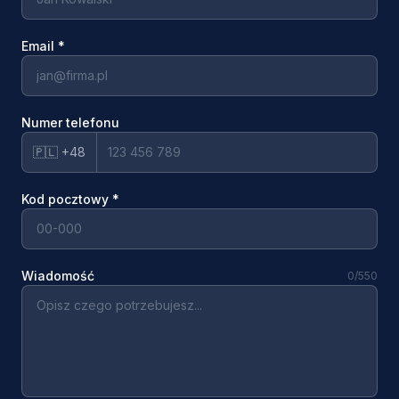
Email
*
Numer telefonu
🇵🇱 +48
Kod pocztowy
*
Wiadomość
0
/550