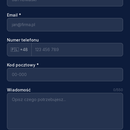
Email
*
Numer telefonu
🇵🇱 +48
Kod pocztowy
*
Wiadomość
0
/550