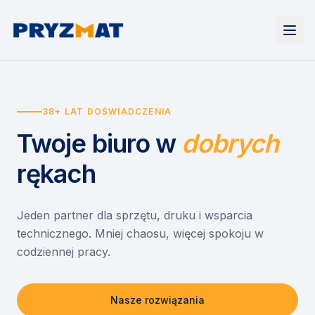
Strona główna
Tonery i tusze
38+ LAT DOŚWIADCZENIA
Urządzenia
Wynajem
Drukarki i urządzenia wielofunkcyjne
Twoje biuro
w
dobrych
EZD RP
Etykiety i identyfikacja
Wynajem drukarek
Misja szkoła
Skanery i obieg dokumentów
Wynajem urządzeń biurowych
rękach
Monitory interaktywne
Asystent druku
Serwis
Niszczarki dokumentów
Sklep
O nas
Jeden partner dla sprzętu, druku i wsparcia
technicznego. Mniej chaosu, więcej spokoju w
Kontakt
PL
/
EN
codziennej pracy.
Nasze rozwiązania