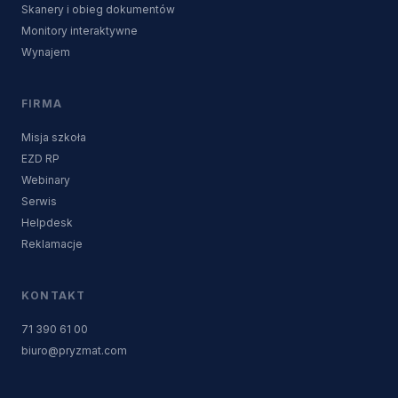
Skanery i obieg dokumentów
Monitory interaktywne
Wynajem
FIRMA
Misja szkoła
EZD RP
Webinary
Serwis
Helpdesk
Reklamacje
KONTAKT
71 390 61 00
biuro@pryzmat.com