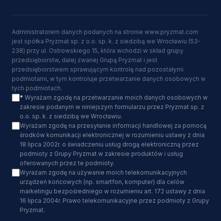
Administratorem danych podanych na stronie www.pryzmat.com
jest spółka Pryzmat sp. z o.o. sp. k. z siedzibą we Wrocławiu (53-
238) przy ul. Ostrowskiego 15, która wchodzi w skład grupy
przedsiębiorstw, dalej zwanej Grupą Pryzmat i jest
przedsiębiorstwem sprawującym kontrolę nad pozostałymi
podmiotami, w tym kontroluje przetwarzanie danych osobowych w
tych podmiotach.
*
Wyrażam zgodę na przetwarzanie moich danych osobowych w
zakresie podanym w niniejszym formularzu przez Pryzmat sp. z
o.o. sp. k. z siedzibą we Wrocławiu.
Wyrażam zgodę na przesyłanie informacji handlowej za pomocą
środków komunikacji elektronicznej w rozumieniu ustawy z dnia
18 lipca 2002r. o świadczeniu usług drogą elektroniczną przez
podmioty z Grupy Pryzmat w zakresie produktów i usług
oferowanych przez te podmioty.
Wyrażam zgodę na używanie moich telekomunikacyjnych
urządzeń końcowych (np. smartfon, komputer) dla celów
marketingu bezpośredniego w rozumieniu art. 172 ustawy z dnia
16 lipca 2004r. Prawo telekomunikacyjne przez podmioty z Grupy
Pryzmat.