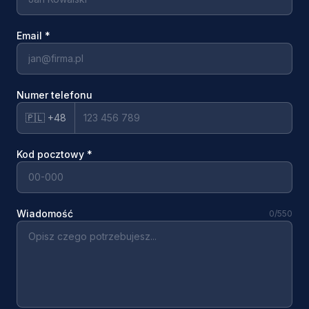
Email
*
Numer telefonu
🇵🇱 +48
Kod pocztowy
*
Wiadomość
0
/550