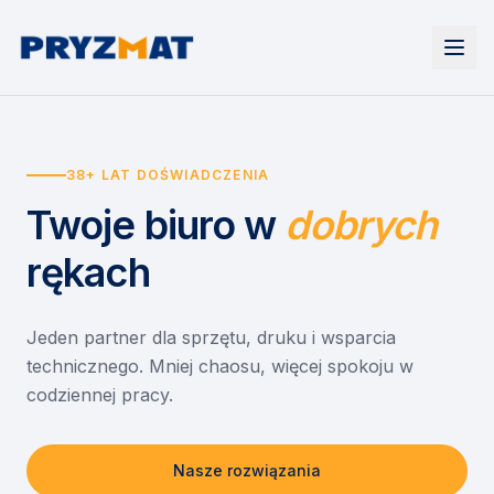
Strona główna
Tonery i tusze
38+ LAT DOŚWIADCZENIA
Urządzenia
Wynajem
Drukarki i urządzenia wielofunkcyjne
Twoje biuro
w
dobrych
EZD RP
Etykiety i identyfikacja
Wynajem drukarek
Misja szkoła
Skanery i obieg dokumentów
Wynajem urządzeń biurowych
rękach
Monitory interaktywne
Asystent druku
Serwis
Niszczarki dokumentów
Sklep
O nas
Jeden partner dla sprzętu, druku i wsparcia
technicznego. Mniej chaosu, więcej spokoju w
Kontakt
PL
/
EN
codziennej pracy.
Nasze rozwiązania