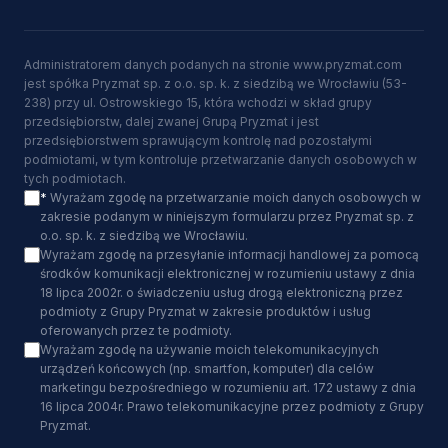
Administratorem danych podanych na stronie www.pryzmat.com
jest spółka Pryzmat sp. z o.o. sp. k. z siedzibą we Wrocławiu (53-
238) przy ul. Ostrowskiego 15, która wchodzi w skład grupy
przedsiębiorstw, dalej zwanej Grupą Pryzmat i jest
przedsiębiorstwem sprawującym kontrolę nad pozostałymi
podmiotami, w tym kontroluje przetwarzanie danych osobowych w
tych podmiotach.
*
Wyrażam zgodę na przetwarzanie moich danych osobowych w
zakresie podanym w niniejszym formularzu przez Pryzmat sp. z
o.o. sp. k. z siedzibą we Wrocławiu.
Wyrażam zgodę na przesyłanie informacji handlowej za pomocą
środków komunikacji elektronicznej w rozumieniu ustawy z dnia
18 lipca 2002r. o świadczeniu usług drogą elektroniczną przez
podmioty z Grupy Pryzmat w zakresie produktów i usług
oferowanych przez te podmioty.
Wyrażam zgodę na używanie moich telekomunikacyjnych
urządzeń końcowych (np. smartfon, komputer) dla celów
marketingu bezpośredniego w rozumieniu art. 172 ustawy z dnia
16 lipca 2004r. Prawo telekomunikacyjne przez podmioty z Grupy
Pryzmat.