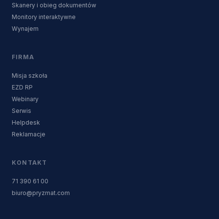
Skanery i obieg dokumentów
Monitory interaktywne
Wynajem
FIRMA
Misja szkoła
EZD RP
Webinary
Serwis
Helpdesk
Reklamacje
KONTAKT
71 390 61 00
biuro@pryzmat.com